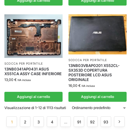
Aggiungi al carrello
Aggiungi al carrello
SCOCCA PER PORTATILE
SCOCCA PER PORTATILE
13NB03VBAP0201 X552CL-
13NB0341AP0431 ASUS
SX353D COPERTURA
X551CA ASSY CASE INFERIORE
POSTERIORE LCD ASUS
ORIGINALE
13,00
€
IVA inclusa
16,00
€
IVA inclusa
Aggiungi al carrello
Aggiungi al carrello
Visualizzazione di 1-12 di 1113 risultati
1
2
3
4
…
91
92
93