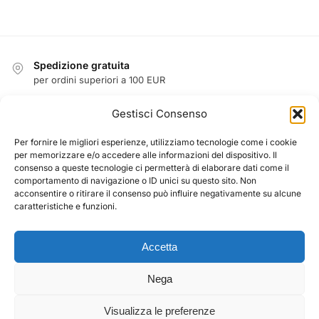
Spedizione gratuita
per ordini superiori a 100 EUR
Reso facile entro 14 giorni
Gestisci Consenso
garanzia di rimborso
Garanzia
Per fornire le migliori esperienze, utilizziamo tecnologie come i cookie
per memorizzare e/o accedere alle informazioni del dispositivo. Il
1 anno di garanzia su tutti i prodotti
consenso a queste tecnologie ci permetterà di elaborare dati come il
Pagamento sicuro garantito
comportamento di navigazione o ID unici su questo sito. Non
acconsentire o ritirare il consenso può influire negativamente su alcune
PayPal / MasterCard / Visa
caratteristiche e funzioni.
Accetta
CHI SIAMO
Termini e condizioni
Nega
CONTATTO
Visualizza le preferenze