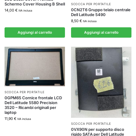
Schermo Cover Housing B Shell
SCOCCA PER PORTATILE
0CN2T6 Gruppo telaio centrale
14,00
€
IVA inclusa
Dell Latitude 5490
8,50
€
IVA inclusa
Aggiungi al carrello
Aggiungi al carrello
SCOCCA PER PORTATILE
0GPM65 Cornice frontale LCD
Dell Latitude 5580 Precision
3520 – Ricambi originali per
laptop
11,90
€
IVA inclusa
SCOCCA PER PORTATILE
0VX90N per supporto disco
rigido SATA per Dell Latitude