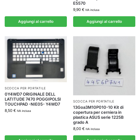
E5570
9,90
€
IVA inclusa
Aggiungi al carrello
Aggiungi al carrello
SCOCCA PER PORTATILE
0Y4WD7 ORIGINALE DELL
LATITUDE 7470 POGGIPOLSI
SCOCCA PER PORTATILE
TOUCHPAD -NIE05- Y4WD7
13Goa3M10P010-10 Kit di
8,50
€
IVA inclusa
copertura per cerniera in
plastica ASUS serie 1225B
grado A
8,00
€
IVA inclusa