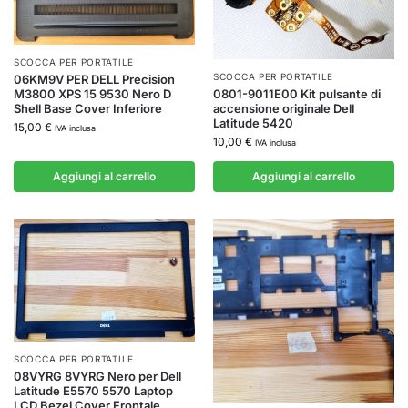
SCOCCA PER PORTATILE
SCOCCA PER PORTATILE
06KM9V PER DELL Precision
0801-9011E00 Kit pulsante di
M3800 XPS 15 9530 Nero D
accensione originale Dell
Shell Base Cover Inferiore
Latitude 5420
15,00
€
IVA inclusa
10,00
€
IVA inclusa
Aggiungi al carrello
Aggiungi al carrello
SCOCCA PER PORTATILE
08VYRG 8VYRG Nero per Dell
Latitude E5570 5570 Laptop
LCD Bezel Cover Frontale