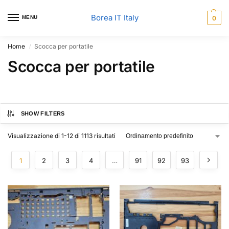
Borea IT Italy
MENU
0
Home
Scocca per portatile
/
Scocca per portatile
SHOW FILTERS
Visualizzazione di 1-12 di 1113 risultati
1
2
3
4
…
91
92
93