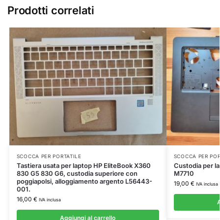
Prodotti correlati
SCOCCA PER PORTATILE
SCOCCA PER POR
Tastiera usata per laptop HP EliteBook X360
Custodia per l
830 G5 830 G6, custodia superiore con
M7710
poggiapolsi, alloggiamento argento L56443-
19,00
€
IVA inclusa
001.
16,00
€
IVA inclusa
A
Aggiungi al carrello