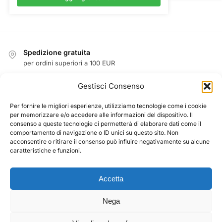
Spedizione gratuita
per ordini superiori a 100 EUR
Reso facile entro 14 giorni
Gestisci Consenso
garanzia di rimborso
Garanzia
Per fornire le migliori esperienze, utilizziamo tecnologie come i cookie
per memorizzare e/o accedere alle informazioni del dispositivo. Il
1 anno di garanzia su tutti i prodotti
consenso a queste tecnologie ci permetterà di elaborare dati come il
Pagamento sicuro garantito
comportamento di navigazione o ID unici su questo sito. Non
acconsentire o ritirare il consenso può influire negativamente su alcune
PayPal / MasterCard / Visa
caratteristiche e funzioni.
Accetta
CHI SIAMO
Termini e condizioni
Nega
CONTATTO