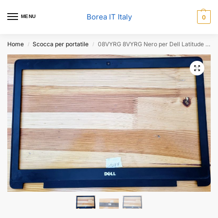
Borea IT Italy
MENU
0
Home
Scocca per portatile
08VYRG 8VYRG Nero per Dell Latitude E5570 5570 Laptop LCD Bezel Cover Frontale Schermo Cover Housing B Shell
/
/