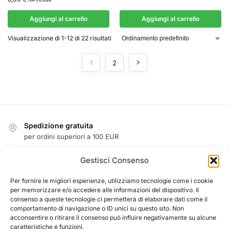
Aggiungi al carrello
Aggiungi al carrello
Visualizzazione di 1-12 di 22 risultati
1
2
Spedizione gratuita
per ordini superiori a 100 EUR
Reso facile entro 14 giorni
Gestisci Consenso
garanzia di rimborso
Garanzia
Per fornire le migliori esperienze, utilizziamo tecnologie come i cookie
per memorizzare e/o accedere alle informazioni del dispositivo. Il
1 anno di garanzia su tutti i prodotti
consenso a queste tecnologie ci permetterà di elaborare dati come il
Pagamento sicuro garantito
comportamento di navigazione o ID unici su questo sito. Non
acconsentire o ritirare il consenso può influire negativamente su alcune
PayPal / MasterCard / Visa
caratteristiche e funzioni.