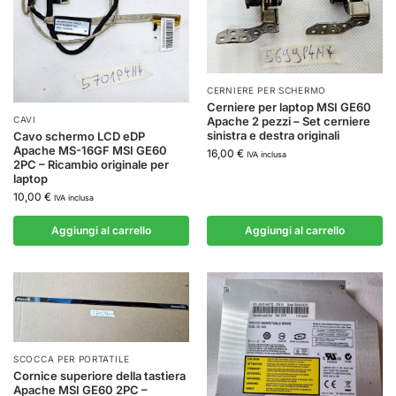
CERNIERE PER SCHERMO
Cerniere per laptop MSI GE60
CAVI
Apache 2 pezzi – Set cerniere
sinistra e destra originali
Cavo schermo LCD eDP
Apache MS-16GF MSI GE60
16,00
€
IVA inclusa
2PC – Ricambio originale per
laptop
10,00
€
IVA inclusa
Aggiungi al carrello
Aggiungi al carrello
SCOCCA PER PORTATILE
Cornice superiore della tastiera
Apache MSI GE60 2PC –