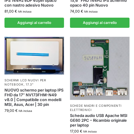
IPS 144Hz eDP 40pin opaco
15,6″ FHD 144Hz IPS Schermo
con nastro adesivo Nuovo
opaco 40 pin Nuovo
81,00
€
74,00
€
IVA inclusa
IVA inclusa
Aggiungi al carrello
Aggiungi al carrello
SCHERMI LCD NUOVI PER
NOTEBOOK
,
17.3"
NUOVO schermo per laptop IPS
FHD da 17″ NV173FHM-N49
v8.0 | Compatibile con modelli
MSI, Asus, Acer | 30 pin
SCHEDE MADRI E COMPONENTI
ELETTRONICI
79,00
€
IVA inclusa
Scheda audio USB Apache MSI
GE60 2PC – Ricambio originale
per laptop
17,00
€
IVA inclusa