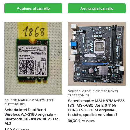
Aggiungi al carrello
Aggiungi al carrello
SCHEDE MADRI E COMPONENTI
ELETTRONICI
Scheda madre MSI H67MA-E35
SCHEDE MADRI E COMPONENTI
ELETTRONICI
(B3) MS-7680 Ver 2.0 1155
Scheda Intel Dual Band
DDR3 F53 – OEM originale,
Wireless AC-3160 originale +
testata, spedizione veloce!
Bluetooth 3160NGW 802.11ac
39,00
€
IVA inclusa
M.2
8,00
€
IVA inclusa