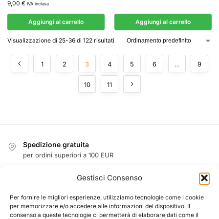
9,00
€
IVA inclusa
Aggiungi al carrello
Aggiungi al carrello
Visualizzazione di 25-36 di 122 risultati
1
2
3
4
5
6
…
9
10
11
Spedizione gratuita
per ordini superiori a 100 EUR
Reso facile entro 14 giorni
Gestisci Consenso
garanzia di rimborso
Garanzia
Per fornire le migliori esperienze, utilizziamo tecnologie come i cookie
per memorizzare e/o accedere alle informazioni del dispositivo. Il
1 anno di garanzia su tutti i prodotti
consenso a queste tecnologie ci permetterà di elaborare dati come il