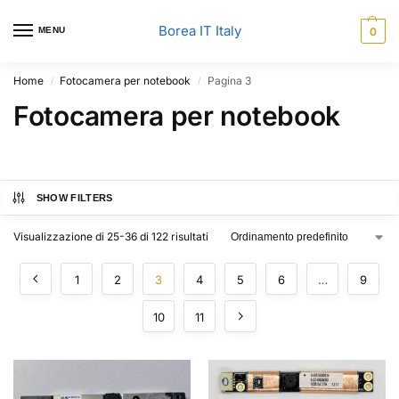
Borea IT Italy
MENU
0
Home
Fotocamera per notebook
Pagina 3
/
/
Fotocamera per notebook
SHOW FILTERS
Visualizzazione di 25-36 di 122 risultati
1
2
3
4
5
6
…
9
10
11