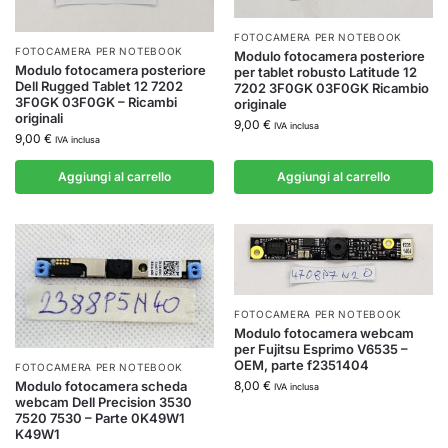
FOTOCAMERA PER NOTEBOOK
FOTOCAMERA PER NOTEBOOK
Modulo fotocamera posteriore
Modulo fotocamera posteriore
per tablet robusto Latitude 12
Dell Rugged Tablet 12 7202
7202 3F0GK 03F0GK Ricambio
3F0GK 03F0GK – Ricambi
originale
originali
9,00
€
IVA inclusa
9,00
€
IVA inclusa
Aggiungi al carrello
Aggiungi al carrello
FOTOCAMERA PER NOTEBOOK
Modulo fotocamera webcam
per Fujitsu Esprimo V6535 –
OEM, parte f2351404
FOTOCAMERA PER NOTEBOOK
8,00
€
Modulo fotocamera scheda
IVA inclusa
webcam Dell Precision 3530
7520 7530 – Parte 0K49W1
K49W1