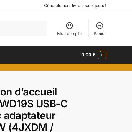
Généralement livré sous 5 jours !
Recherche
Mon compte
Panier
0,00
€
0
ion d’accueil
l WD19S USB-C
 adaptateur
W (4JXDM /