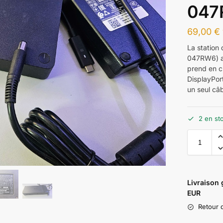
047
69,00
€
La station
047RW6) av
prend en c
DisplayPort
un seul câb
2 en st
Livraison
EUR
Retour d