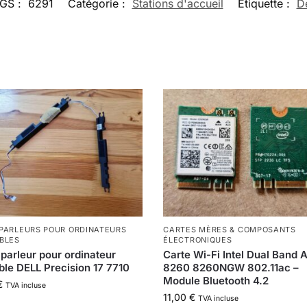
GS :
6291
Catégorie :
Stations d'accueil
Étiquette :
De
PARLEURS POUR ORDINATEURS
CARTES MÈRES & COMPOSANTS
BLES
ÉLECTRONIQUES
parleur pour ordinateur
Carte Wi-Fi Intel Dual Band 
ble DELL Precision 17 7710
8260 8260NGW 802.11ac –
Module Bluetooth 4.2
€
TVA incluse
11,00
€
TVA incluse