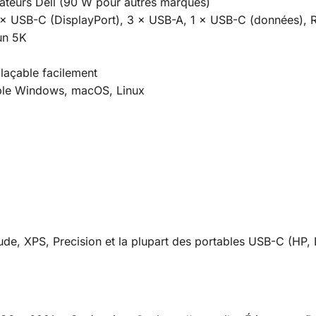
ateurs Dell (90 W pour autres marques)
 × USB-C (DisplayPort), 3 × USB-A, 1 × USB-C (données), 
un 5K
laçable facilement
ble Windows, macOS, Linux
ude, XPS, Precision et la plupart des portables USB-C (HP, 