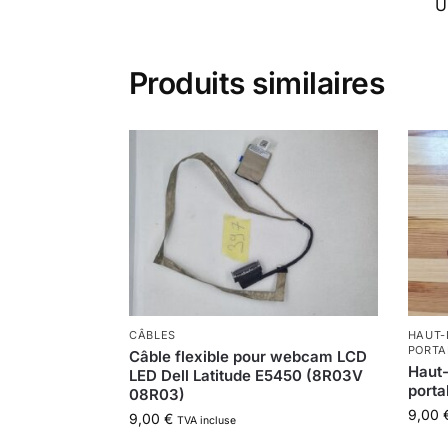
U
Produits similaires
CÂBLES
HAUT-
PORTA
Câble flexible pour webcam LCD
Haut-
LED Dell Latitude E5450 (8R03V
porta
08R03)
9,00
9,00
€
TVA incluse