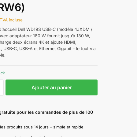
RW6)
TVA incluse
 d’accueil Dell WD19S USB-C (modèle 4JXDM /
ec adaptateur 180 W fournit jusqu’à 130 W,
harge deux écrans 4K et ajoute HDMI,
, USB-C, USB-A et Ethernet Gigabit – le tout via
le.
ock
Ajouter au panier
 gratuite pour les commandes de plus de 100
es produits sous 14 jours – simple et rapide