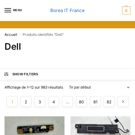
Borea IT France
MENU
0
Accueil
Produits identifiés “Dell”
/
Dell
SHOW FILTERS
Affichage de 1–12 sur 983 résultats
1
2
3
4
…
80
81
82