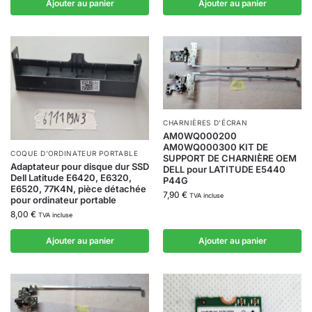
Ajouter au panier
Ajouter au panier
CHARNIÈRES D’ÉCRAN
AM0WQ000200
AM0WQ000300 KIT DE
COQUE D’ORDINATEUR PORTABLE
SUPPORT DE CHARNIÈRE OEM
Adaptateur pour disque dur SSD
DELL pour LATITUDE E5440
Dell Latitude E6420, E6320,
P44G
E6520, 77K4N, pièce détachée
7,90
€
TVA incluse
pour ordinateur portable
8,00
€
TVA incluse
Ajouter au panier
Ajouter au panier