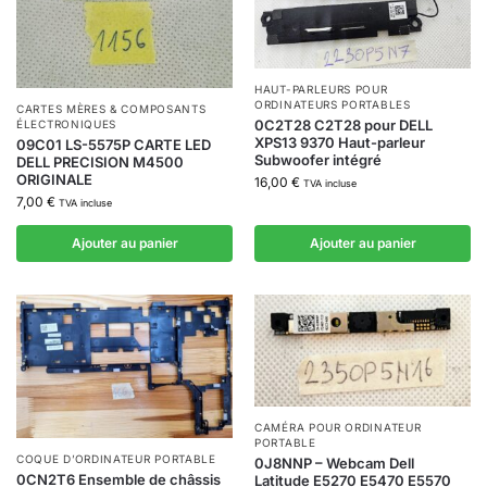
HAUT-PARLEURS POUR
ORDINATEURS PORTABLES
CARTES MÈRES & COMPOSANTS
0C2T28 C2T28 pour DELL
ÉLECTRONIQUES
XPS13 9370 Haut-parleur
09C01 LS-5575P CARTE LED
Subwoofer intégré
DELL PRECISION M4500
ORIGINALE
16,00
€
TVA incluse
7,00
€
TVA incluse
Ajouter au panier
Ajouter au panier
CAMÉRA POUR ORDINATEUR
PORTABLE
COQUE D’ORDINATEUR PORTABLE
0J8NNP – Webcam Dell
0CN2T6 Ensemble de châssis
Latitude E5270 E5470 E5570