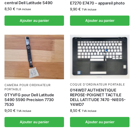
central Dell Latitude 5490
E7270 E7470 – appareil photo
8,50
€
9,90
€
TVA incluse
TVA incluse
Ajouter au panier
Ajouter au panier
COQUE D’ORDINATEUR PORTABLE
CAMÉRA POUR ORDINATEUR
PORTABLE
0Y4WD7 AUTHENTIQUE
0TYVFG pour Dell Latitude
REPOSE-POIGNET TACTILE
5490 5590 Precision 7730
DELL LATITUDE 7470 -NIE05-
7530
Y4WD7
9,00
€
8,50
€
TVA incluse
TVA incluse
Ajouter au panier
Ajouter au panier