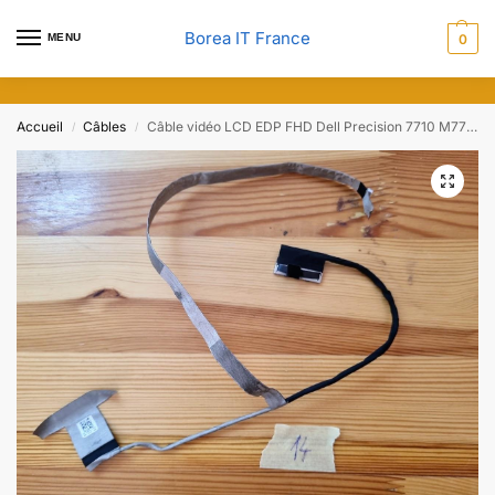
Borea IT France
MENU
0
Accueil
Câbles
Câble vidéo LCD EDP FHD Dell Precision 7710 M7710
/
/