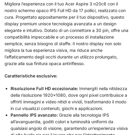
Migliora l’esperienza con il tuo Acer Aspire 3 n20c6 con il
nostro schermo opaco IPS Full HD da 17 pollici, realizzato con
cura. Progettato appositamente per il tuo dispositivo, questo
display premium unisce tecnologia avanzata a un design
elegante e intuitivo. Dotato di un connettore a 30 pin, offre una
compatibilità impeccabile e un processo di installazione
semplice, senza bisogno di staffe. Il nostro display non solo
migliora la tua esperienza visiva, ma riduce anche
l’affaticamento degli occhi durante un utilizzo prolungato,
grazie alla sua finitura opaca antiriflesso.
Caratteristiche esclusive:
Risoluzione Full HD eccezionale:
Immergiti nella nitidezza
della risoluzione 1920×1080, dove ogni pixel contribuisce a
offrirti immagini e video nitidi e vividi, trasformando il modo
in cui visualizzi contenuti, giochi e applicazioni.
Pannello IPS avanzato:
Grazie alla tecnologia IPS
all’avanguardia, goditi colori e luminosità uniformi da
qualsiasi angolo di visione, garantendo un’esperienza visiva
di alto livello sia per il lavoro che per l’intrattenimento.