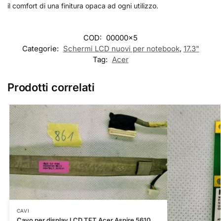
il comfort di una finitura opaca ad ogni utilizzo.
COD:
00000x5
Categorie:
Schermi LCD nuovi per notebook
,
17.3"
Tag:
Acer
Prodotti correlati
CAVI
Cavo per display LCD TFT Acer Aspire 5610