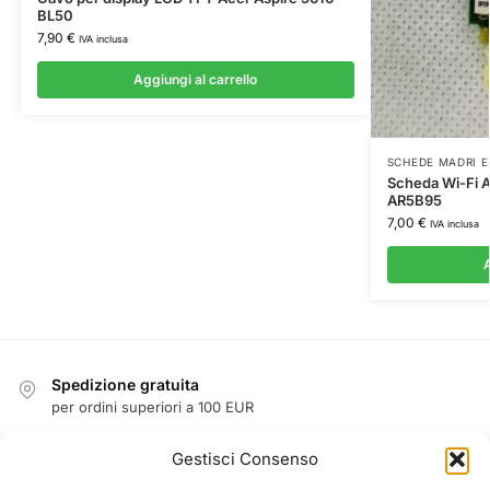
BL50
7,90
€
IVA inclusa
Aggiungi al carrello
SCHEDE MADRI E
Scheda Wi-Fi 
AR5B95
7,00
€
IVA inclusa
A
Spedizione gratuita
per ordini superiori a 100 EUR
Reso facile entro 14 giorni
Gestisci Consenso
garanzia di rimborso