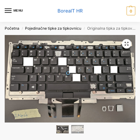
BoreaIT HR
MENU
0
Početna
Pojedinačne tipke za tipkovnicu
Originalna tipka za tipkovnicu prijenosnog računala za Dell Latitude E5490 E7470 7490 – američki engleski s pozadinskim osvjetljenjem – dio D19TR WTYY8
/
/