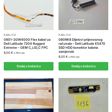
KABLOVI
KABLOVI
0801-2GW4000 Flex kabel za
080RK8 Dijelovi prijenosnog
Dell Latitude 7204 Rugged
računala – Dell Latitude E5470
Extreme – OEM C_LID_C FPC
SSD HDD konektor kabela
zamjenski
8,00
€
s PDV-om
8,00
€
s PDV-om
Dodaj u košaricu
Dodaj u košaricu