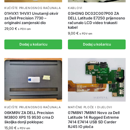
KUĆIŠTE PRIJENOSNOG RAČUNALA
KABLOVI
01HVX1 1HVX1 Unutarnji okvir
03H0NG DC02C007P00 ZA
za Dell Precision 7730 –
DELL Latitude E7250 prijenosno
originalni zamjenski dio
računalo LCD video trakasti
kabel
29,00
€
s PDV-om
9,00
€
s PDV-om
Dodaj u košaricu
Dodaj u košaricu
KUĆIŠTE PRIJENOSNOG RAČUNALA
MATIČNE PLOČE I DIJELOVI
06KM9V ZA DELL Precision
07M8N1 7M8N1 Novo za Dell
M3800 XPS 15 9530 crna D
Latitude 14 Rugged Extreme
školjka donji poklopac
7414 E7414 USB SD Carder
RJ45 IO ploča
15,00
€
s PDV-om