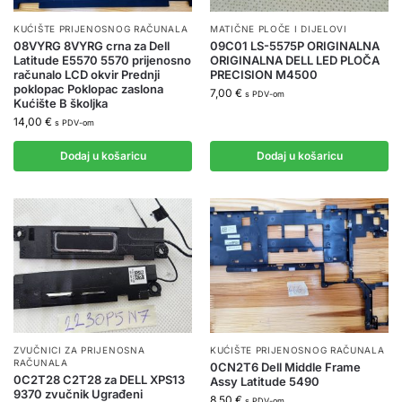
KUĆIŠTE PRIJENOSNOG RAČUNALA
MATIČNE PLOČE I DIJELOVI
08VYRG 8VYRG crna za Dell
09C01 LS-5575P ORIGINALNA
Latitude E5570 5570 prijenosno
ORIGINALNA DELL LED PLOČA
računalo LCD okvir Prednji
PRECISION M4500
poklopac Poklopac zaslona
7,00
€
s PDV-om
Kućište B školjka
14,00
€
s PDV-om
Dodaj u košaricu
Dodaj u košaricu
ZVUČNICI ZA PRIJENOSNA
KUĆIŠTE PRIJENOSNOG RAČUNALA
RAČUNALA
0CN2T6 Dell Middle Frame
0C2T28 C2T28 za DELL XPS13
Assy Latitude 5490
9370 zvučnik Ugrađeni
8,50
€
s PDV-om