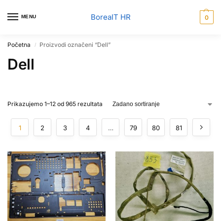
BoreaIT HR
MENU
0
Početna
Proizvodi označeni “Dell”
/
Dell
Prikazujemo 1–12 od 965 rezultata
1
2
3
4
…
79
80
81