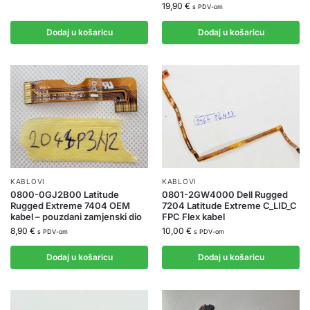
19,90
€
s PDV-om
Dodaj u košaricu
Dodaj u košaricu
KABLOVI
KABLOVI
0800-0GJ2B00 Latitude
0801-2GW4000 Dell Rugged
Rugged Extreme 7404 OEM
7204 Latitude Extreme C_LID_C
kabel – pouzdani zamjenski dio
FPC Flex kabel
8,90
€
10,00
€
s PDV-om
s PDV-om
Dodaj u košaricu
Dodaj u košaricu