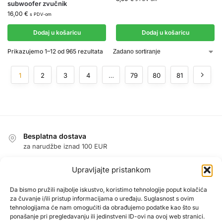
subwoofer zvučnik
16,00
€
s PDV-om
Dodaj u košaricu
Dodaj u košaricu
Prikazujemo 1–12 od 965 rezultata
1
2
3
4
…
79
80
81
Besplatna dostava
za narudžbe iznad 100 EUR
Jednostavan povrat u roku od 14 dana
Upravljajte pristankom
jamstvo povrata novca
Jamstvo
Da bismo pružili najbolje iskustvo, koristimo tehnologije poput kolačića
za čuvanje i/ili pristup informacijama o uređaju. Suglasnost s ovim
1 godina jamstva na sve proizvode
tehnologijama će nam omogućiti da obrađujemo podatke kao što su
Sigurna kupnja zajamčena
ponašanje pri pregledavanju ili jedinstveni ID-ovi na ovoj web stranici.