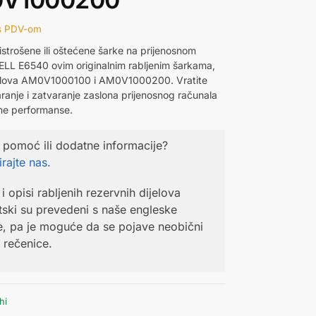
s PDV-om
istrošene ili oštećene šarke na prijenosnom
ELL E6540 ovim originalnim rabljenim šarkama,
jelova AM0V1000100 i AM0V1000200. Vratite
aranje i zatvaranje zaslona prijenosnog računala
ne performanse.
 pomoć ili dodatne informacije?
rajte nas.
i opisi rabljenih rezervnih dijelova
ski su prevedeni s naše engleske
e, pa je moguće da se pojave neobični
li rečenice.
hi