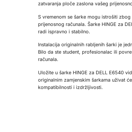
zatvaranja ploče zaslona vašeg prijenosn
S vremenom se šarke mogu istrošiti zbog r
prijenosnog računala. Šarke HINGE za DEL
radi ispravno i stabilno.
Instalacija originalnih rabljenih šarki j
Bilo da ste student, profesionalac ili pov
računala.
Uložite u šarke HINGE za DELL E6540 vide
originalnim zamjenskim šarkama uživat ćete
kompatibilnosti i izdržljivosti.