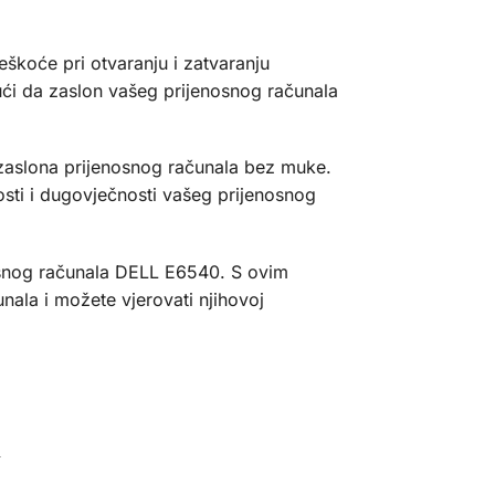
škoće pri otvaranju i zatvaranju
ći da zaslon vašeg prijenosnog računala
e zaslona prijenosnog računala bez muke.
nosti i dugovječnosti vašeg prijenosnog
osnog računala DELL E6540. S ovim
nala i možete vjerovati njihovoj
l