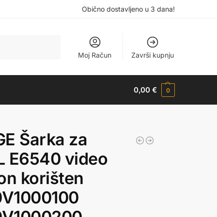
Obično dostavljeno u 3 dana!
Pretraži
Moj Račun
Završi kupnju
0,00
€
0
GE Šarka za
L E6540 video
on korišten
V1000100
V1000200