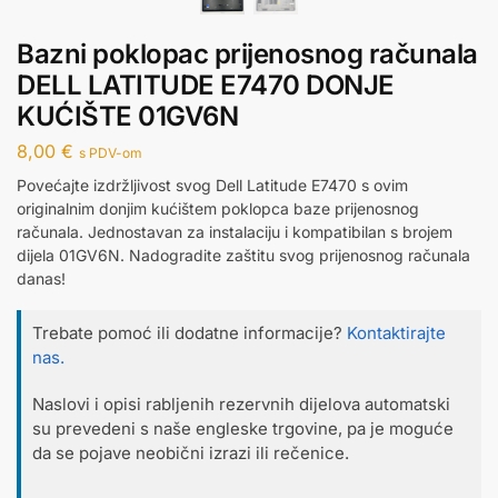
Bazni poklopac prijenosnog računala
DELL LATITUDE E7470 DONJE
KUĆIŠTE 01GV6N
8,00
€
s PDV-om
Povećajte izdržljivost svog Dell Latitude E7470 s ovim
originalnim donjim kućištem poklopca baze prijenosnog
računala. Jednostavan za instalaciju i kompatibilan s brojem
dijela 01GV6N. Nadogradite zaštitu svog prijenosnog računala
danas!
Trebate pomoć ili dodatne informacije?
Kontaktirajte
nas.
Naslovi i opisi rabljenih rezervnih dijelova automatski
su prevedeni s naše engleske trgovine, pa je moguće
da se pojave neobični izrazi ili rečenice.