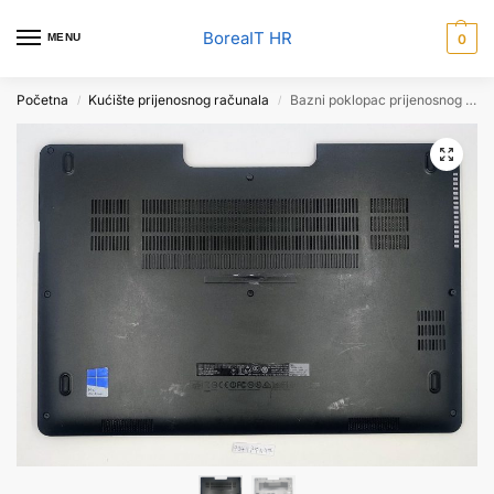
BoreaIT HR
MENU
0
Početna
Kućište prijenosnog računala
Bazni poklopac prijenosnog računala DELL LATITUDE E7470 DONJE KUĆIŠTE 01GV6N
/
/