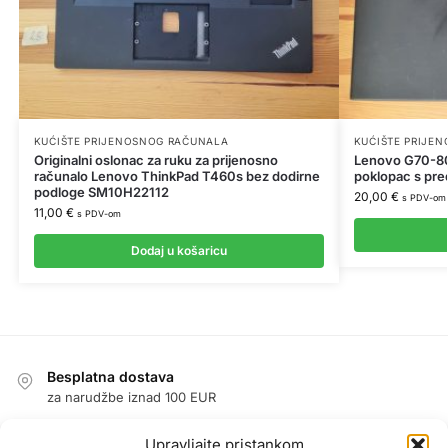
KUĆIŠTE PRIJENOSNOG RAČUNALA
KUĆIŠTE PRIJE
Originalni oslonac za ruku za prijenosno
Lenovo G70-80 1
računalo Lenovo ThinkPad T460s bez dodirne
poklopac s pr
podloge SM10H22112
20,00
€
s PDV-om
11,00
€
s PDV-om
Dodaj u košaricu
Besplatna dostava
za narudžbe iznad 100 EUR
Jednostavan povrat u roku od 14 dana
Upravljajte pristankom