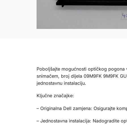
Poboljšajte mogućnosti optičkog pogona v
snimačem, broj dijela 09M9FK 9M9FK GU90N
jednostavnu instalaciju.
Ključne značajke:
– Originalna Dell zamjena: Osigurajte kom
– Jednostavna instalacija: Nadogradite o