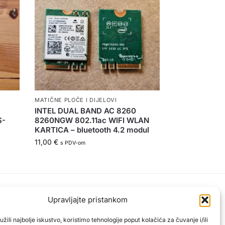
MATIČNE PLOČE I DIJELOVI
INTEL DUAL BAND AC 8260
S-
8260NGW 802.11ac WIFI WLAN
KARTICA – bluetooth 4.2 modul
11,00
€
s PDV-om
Sigurna kupnja zajamčena
Upravljajte pristankom
roizvode
PayPal / MasterCard / Visa
žili najbolje iskustvo, koristimo tehnologije poput kolačića za čuvanje i/ili