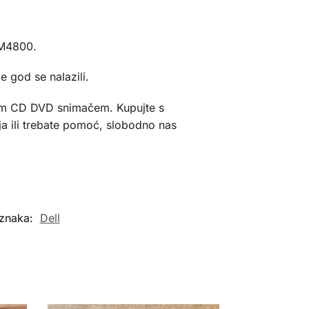
 M4800.
 god se nalazili.
lnim CD DVD snimačem. Kupujte s
nja ili trebate pomoć, slobodno nas
znaka:
Dell