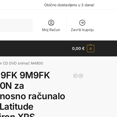
Obično dostavljeno u 3 dana!
Pretraži
Moj Račun
Završi kupnju
0,00
€
0
sion CD DVD snimač M4800
9FK 9M9FK
0N za
enosno računalo
 Latitude
iron XPS