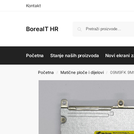
Kontakt
BoreaIT HR
Početna
Stanje naših proizvoda
Novi ekrani z
Početna
Matične ploče i dijelovi
09M9FK 9M9F
/
/