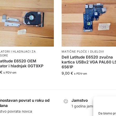
LATORI I HLADNJACI ZA
MATIČNE PLOČE I DIJELOVI
SORE
Dell Latitude E6520 zvučna
Latitude E6520 OEM
kartica USBx2 VGA PAL60 L
lator i hladnjak 0GT9XP
6561P
€
s PDV-om
9,00
€
s PDV-om
nostavan povrat u roku od
Jamstvo
dana
1 godina jamstva na sve p
stvo povrata novca
Da bismo pru