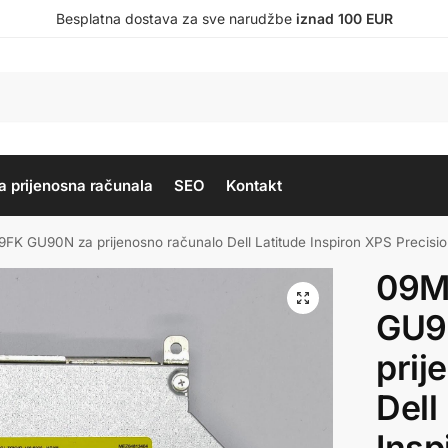
Besplatna dostava za sve narudžbe
iznad 100 EUR
a prijenosna računala
SEO
Kontakt
K GU90N za prijenosno računalo Dell Latitude Inspiron XPS Preci
09M
GU9
prij
Dell
Insp