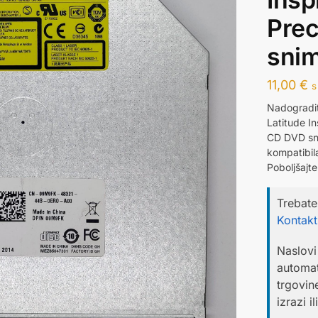
Pre
sni
11,00
€
s
Nadogradit
Latitude I
CD DVD sni
kompatibi
Poboljšajt
Trebate
Kontakti
Naslovi 
automat
trgovin
izrazi i