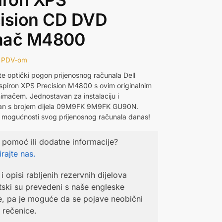
cision CD DVD
mač M4800
 PDV-om
e optički pogon prijenosnog računala Dell
nspiron XPS Precision M4800 s ovim originalnim
mačem. Jednostavan za instalaciju i
lan s brojem dijela 09M9FK 9M9FK GU90N.
e mogućnosti svog prijenosnog računala danas!
 pomoć ili dodatne informacije?
rajte nas.
i opisi rabljenih rezervnih dijelova
ski su prevedeni s naše engleske
e, pa je moguće da se pojave neobični
li rečenice.