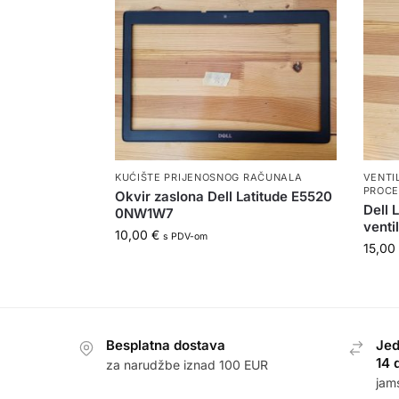
KUĆIŠTE PRIJENOSNOG RAČUNALA
VENTI
PROCE
Okvir zaslona Dell Latitude E5520
Dell 
0NW1W7
venti
10,00
€
s PDV-om
15,00
Besplatna dostava
Jed
14 
za narudžbe iznad 100 EUR
jam