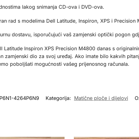
odnostima lakog snimanja CD-ova i DVD-ova.
ran rad s modelima Dell Latitude, Inspiron, XPS i Precision
urnu dostavu, isporučujući vaš zamjenski optički pogon gdje
ll Latitude Inspiron XPS Precision M4800 danas s origina
an zamjenski dio za svoj uređaj. Ako imate bilo kakvih pita
mo poboljšati mogućnosti vašeg prijenosnog računala.
7P6N1-4264P6N9
Kategorija:
Matične ploče i dijelovi
O