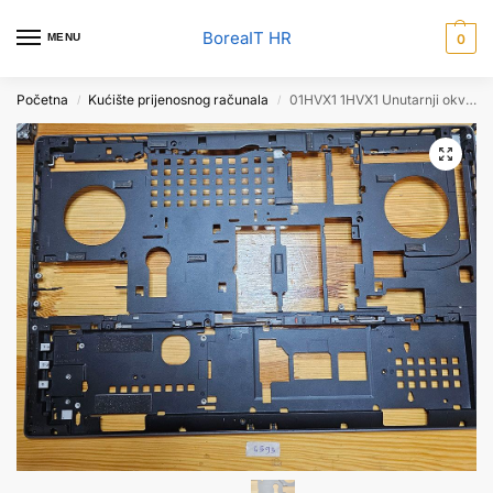
BoreaIT HR
MENU
0
Početna
Kućište prijenosnog računala
01HVX1 1HVX1 Unutarnji okvir za Dell Precision 7730 – originalni zamjenski dio
/
/