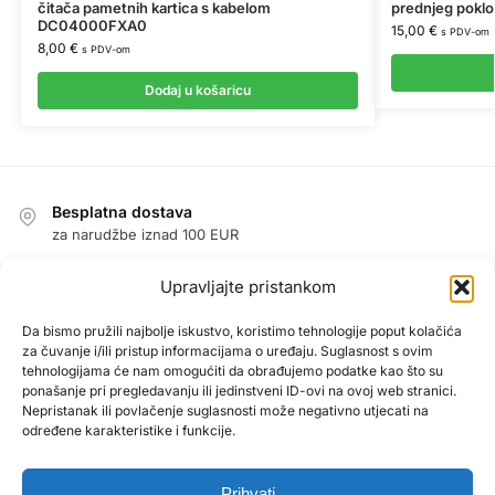
čitača pametnih kartica s kabelom
prednjeg pokl
DC04000FXA0
15,00
€
s PDV-om
8,00
€
s PDV-om
Dodaj u košaricu
Besplatna dostava
za narudžbe iznad 100 EUR
Jednostavan povrat u roku od 14 dana
Upravljajte pristankom
jamstvo povrata novca
Jamstvo
Da bismo pružili najbolje iskustvo, koristimo tehnologije poput kolačića
za čuvanje i/ili pristup informacijama o uređaju. Suglasnost s ovim
1 godina jamstva na sve proizvode
tehnologijama će nam omogućiti da obrađujemo podatke kao što su
Sigurna kupnja zajamčena
ponašanje pri pregledavanju ili jedinstveni ID-ovi na ovoj web stranici.
Nepristanak ili povlačenje suglasnosti može negativno utjecati na
PayPal / MasterCard / Visa
određene karakteristike i funkcije.
Prihvati