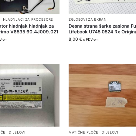
 I HLADNJACI ZA PROCESORE
ZGLOBOVI ZA EKRAN
ator hladnjak hladnjak za
Desna strana šarke zaslona Fu
primo V6535 60.4J009.021
Lifebook U745 0524 Rx Origina
8,00
€
V-om
s PDV-om
ČE I DIJELOVI
MATIČNE PLOČE I DIJELOVI