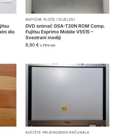
MATIČNE PLOČE I DIJELOVI
jitsu
DVD snimač GSA-T20N ROM Comp.
lni dio
Fujitsu Esprimo Mobile V5515 –
Svestrani mediji
8,90
€
s PDV-om
KUĆIŠTE PRIJENOSNOG RAČUNALA