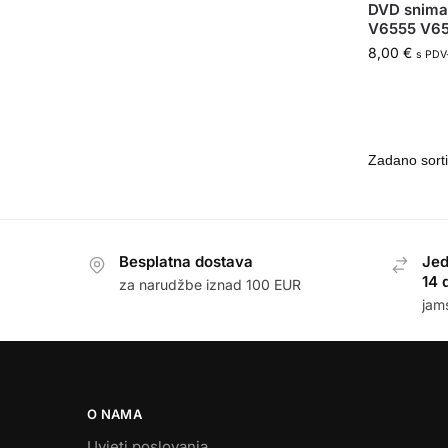
DVD snimač
V6555 V6
8,00
€
s PDV
Besplatna dostava
Jed
14 
za narudžbe iznad 100 EUR
jam
O NAMA
Uvjeti poslovanja