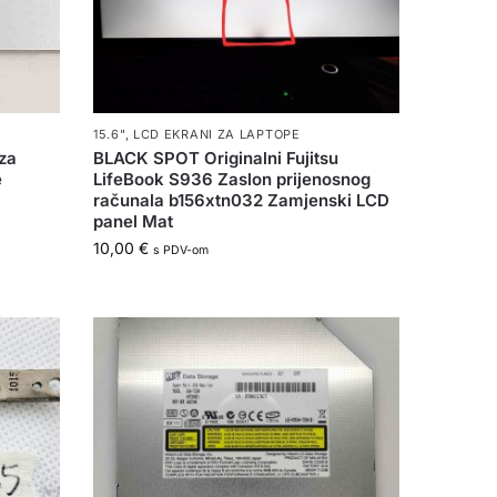
15.6"
,
LCD EKRANI ZA LAPTOPE
za
BLACK SPOT Originalni Fujitsu
e
LifeBook S936 Zaslon prijenosnog
računala b156xtn032 Zamjenski LCD
panel Mat
10,00
€
s PDV-om