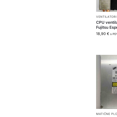
VENTILATORI
CPU ventil
Fujitsu Es
18,90
€
s PD
MATIČNE PLO