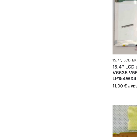
15.4"
,
LCD EK
15.4″ LCD 
V6535 V55
LP154WX4
11,00
€
s PD