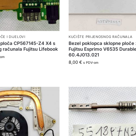
ČE I DIJELOVI
KUĆIŠTE PRIJENOSNOG RAČUNALA
 ploča CP567145-Z4 X4 s
Bezel poklopca sklopne ploče 
g računala Fujitsu Lifebook
Fujitsu Esprimo V6535 Durabl
60.4J013.021
-om
8,00
€
s PDV-om