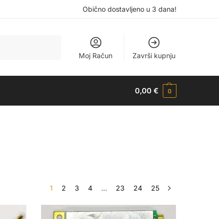
Obično dostavljeno u 3 dana!
Pretraži
Moj Račun
Završi kupnju
0,00
€
0
1
2
3
4
…
23
24
25