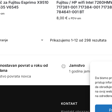
 za Fujitsu Esprimo X9510
Fujitsu / HP wifi Intel 7260H
535 V6545
717381-001 717384-001 7173
784641-001 BT
-om
8,00
€
s PDV-om
Prikazujemo 1–12 od 298 rezultata
nostavan povrat u roku od
Jamstvo
dana
1 godina jamstva na sve p
stvo povrata novca
Da bismo pru
pristup inf
da obrađuje
na ovoj web 
na određene 
KONTAKT
P
Kontakt obrazac