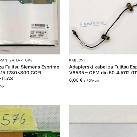
RANI ZA LAPTOPE
KABLOVI
za Fujitsu Siemens Esprimo
Adapterski kabel za Fujitsu Es
15 1280×800 CCFL
V6535 – OEM dio 50.4J012.01
-TLA3
8,00
€
s PDV-om
V-om