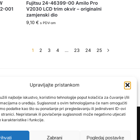
MW
Fujitsu 24-46399-00 Amilo Pro
82-001
V2030 LCD trim okvir – originalni
zamjenski dio
9,10
€
s PDV-om
1
2
3
4
…
23
24
25
Sigurna kupnja zajamčena
Upravljajte pristankom
roizvode
PayPal / MasterCard / Visa
žili najbolje iskustvo, koristimo tehnologije poput kolačića za čuvanje i/ili
ormacijama o uređaju. Suglasnost s ovim tehnologijama će nam omogućiti
mo podatke kao što su ponašanje pri pregledavanju ili jedinstveni ID-ovi
stranici. Nepristanak ili povlačenje suglasnosti može negativno utjecati
karakteristike i funkcije.
rihvati
Zabrani
Pogledaj postavke