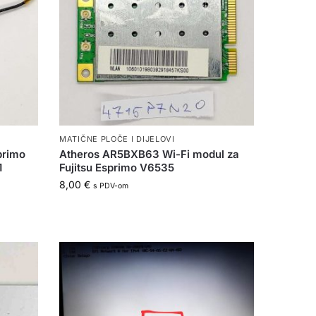
MATIČNE PLOČE I DIJELOVI
primo
Atheros AR5BXB63 Wi-Fi modul za
1
Fujitsu Esprimo V6535
8,00
€
s PDV-om