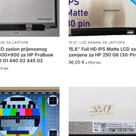
ANI ZA LAPTOPE
15.6"
,
LCD EKRANI ZA LAPTOPE
D zaslon prijenosnog
15,6″ Full HD IPS Matte LCD za
1600×900 za HP ProBook
zamjena za HP 250 G8 (30-Pi
0 G1 440 G2 445 G2
56,00
€
s PDV-om
DV-om