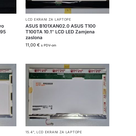
LCD EKRANI ZA LAPTOPE
vo
ASUS B101XAN02.0 ASUS T100
595
T100TA 10.1″ LCD LED Zamjena
zaslona
11,00
€
s PDV-om
15.4"
,
LCD EKRANI ZA LAPTOPE