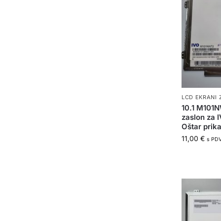
LCD EKRANI 
10.1 M101
zaslon za 
Oštar prika
11,00
€
s PD