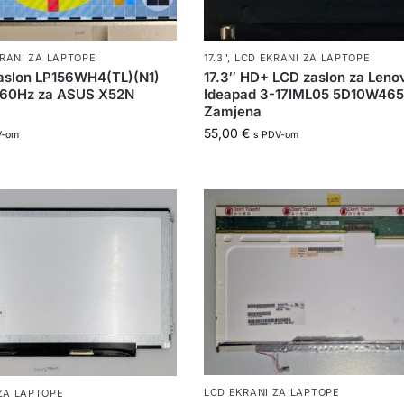
RANI ZA LAPTOPE
17.3"
,
LCD EKRANI ZA LAPTOPE
zaslon LP156WH4(TL)(N1)
17.3″ HD+ LCD zaslon za Leno
60Hz za ASUS X52N
Ideapad 3-17IML05 5D10W46
Zamjena
55,00
€
V-om
s PDV-om
LCD EKRANI ZA LAPTOPE
ZA LAPTOPE