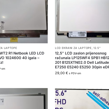
ZA LAPTOPE
LCD EKRANI ZA LAPTOPE
,
12.5"
NWT2 R1 Netbook LED LCD
12,5″ LCD zaslon prijenosnog
IVO 1024600 40 igala –
računala LP125WF4 SPB1 HB1
z!
201 B125XTN02.0 Dell Latitud
E7250 E5240 E5250 30pin eD
V-om
29,00
€
s PDV-om