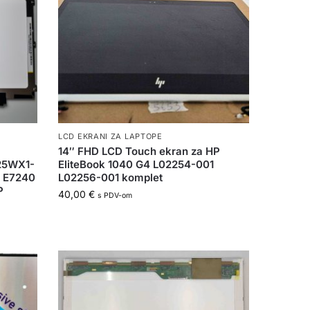
LCD EKRANI ZA LAPTOPE
14″ FHD LCD Touch ekran za HP
25WX1-
EliteBook 1040 G4 L02254-001
e E7240
L02256-001 komplet
P
40,00
€
s PDV-om