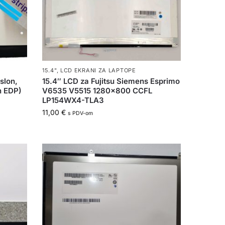
15.4"
,
LCD EKRANI ZA LAPTOPE
slon,
15.4″ LCD za Fujitsu Siemens Esprimo
n EDP)
V6535 V5515 1280×800 CCFL
LP154WX4-TLA3
11,00
€
s PDV-om