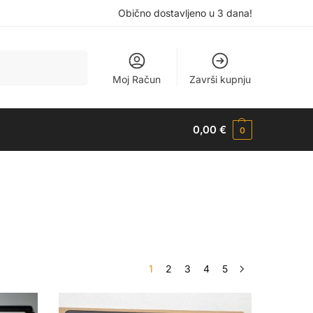
Obično dostavljeno u 3 dana!
Pretraži
Moj Račun
Završi kupnju
0,00
€
0
1
2
3
4
5