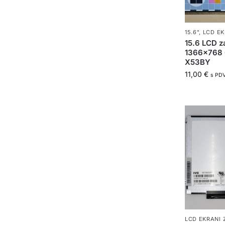
15.6"
,
LCD EK
15.6 LCD 
1366×768 
X53BY
11,00
€
s PD
LCD EKRANI 