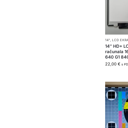
14"
,
LCD EKR
14″ HD+ LC
računala 
640 G1 84
22,00
€
s P