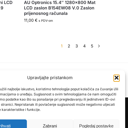
ni LCD
AU Optronics 15.4″ 1280×800 Mat
.9
LCD zaslon B154EW08 V.0 Zaslon
prijenosnog računala
11,00
€
s PDV-om
1
2
3
4
5
Sigurna kupnja zajamčena
Upravljajte pristankom
roizvode
PayPal / MasterCard / Visa
žili najbolje iskustvo, koristimo tehnologije poput kolačića za čuvanje i/ili
ormacijama o uređaju. Suglasnost s ovim tehnologijama će nam omogućiti
mo podatke kao što su ponašanje pri pregledavanju ili jedinstveni ID-ovi
stranici. Nepristanak ili povlačenje suglasnosti može negativno utjecati
karakteristike i funkcije.
rihvati
Zabrani
Pogledaj postavke