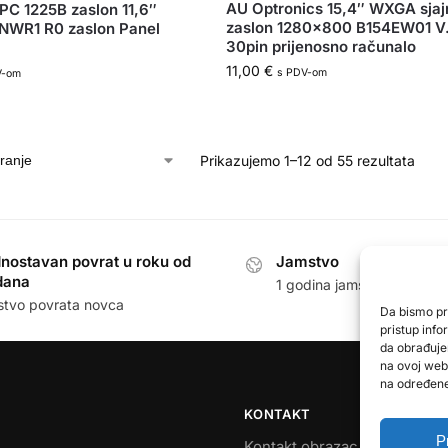
AU Optronics 15,4″ WXGA sjaj
C 1225B zaslon 11,6″
zaslon 1280×800 B154EW01 V
6NWR1 R0 zaslon Panel
30pin prijenosno računalo
11,00
€
s PDV-om
V-om
Prikazujemo 1–12 od 55 rezultata
nostavan povrat u roku od
Jamstvo
dana
1 godina jamstva na sve p
stvo povrata novca
Da bismo pru
pristup inf
da obrađuje
na ovoj web 
na određene 
KONTAKT
P
Kontakt obrazac