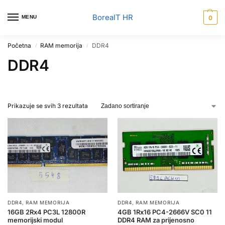
BoreaIT HR
MENU
0
Početna
RAM memorija
DDR4
/
/
DDR4
Prikazuje se svih 3 rezultata
DDR4
,
RAM MEMORIJA
DDR4
,
RAM MEMORIJA
16GB 2Rx4 PC3L 12800R
4GB 1Rx16 PC4-2666V SC0 11
memorijski modul
DDR4 RAM za prijenosno