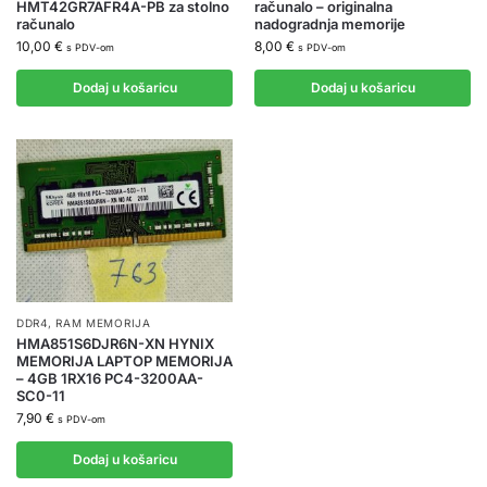
HMT42GR7AFR4A-PB za stolno
računalo – originalna
računalo
nadogradnja memorije
10,00
€
8,00
€
s PDV-om
s PDV-om
Dodaj u košaricu
Dodaj u košaricu
DDR4
,
RAM MEMORIJA
HMA851S6DJR6N-XN HYNIX
MEMORIJA LAPTOP MEMORIJA
– 4GB 1RX16 PC4-3200AA-
SC0-11
7,90
€
s PDV-om
Dodaj u košaricu