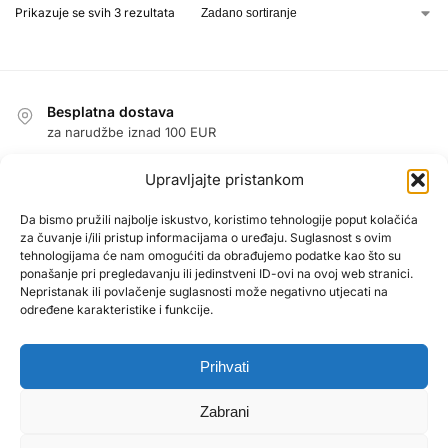
Prikazuje se svih 3 rezultata
Besplatna dostava
za narudžbe iznad 100 EUR
Jednostavan povrat u roku od 14 dana
Upravljajte pristankom
jamstvo povrata novca
Jamstvo
Da bismo pružili najbolje iskustvo, koristimo tehnologije poput kolačića
za čuvanje i/ili pristup informacijama o uređaju. Suglasnost s ovim
1 godina jamstva na sve proizvode
tehnologijama će nam omogućiti da obrađujemo podatke kao što su
Sigurna kupnja zajamčena
ponašanje pri pregledavanju ili jedinstveni ID-ovi na ovoj web stranici.
Nepristanak ili povlačenje suglasnosti može negativno utjecati na
PayPal / MasterCard / Visa
određene karakteristike i funkcije.
Prihvati
O NAMA
Uvjeti poslovanja
Zabrani