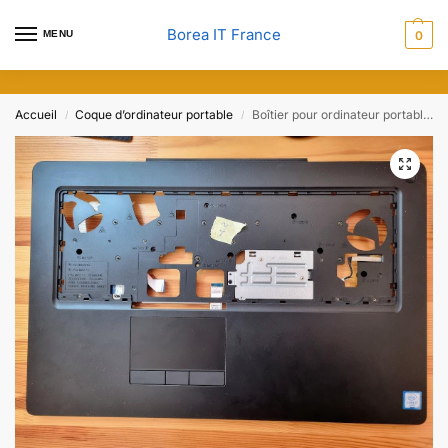
Borea IT France
MENU
0
Accueil
Coque d’ordinateur portable
Boîtier pour ordinateur portable DELL Precision 7710 M7710
/
/