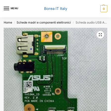
Borea IT Italy
MENU
0
Home
Schede madri e componenti elettronici
Scheda audio USB ASUS F553M X453MA_IO 69N0RLB10A00-01 #4695
/
/