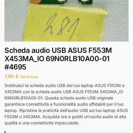
Scheda audio USB ASUS F553M
X453MA_IO 69N0RLB10A00-01
#4695
7,90
€
IVA inclusa
Sostituisci la scheda audio USB del tuo laptop ASUS F553M o
X453MA con la scheda audio USB ASUS F553M X453MA_IO
69N0RLB10A00-01. Questa scheda audio USB originale
garantisce connettività e funzionalità audio affidabili per il tuo
laptop. Ripristina la praticità dell’audio USB sul tuo laptop ASUS
F553M o X453MA. Acquista ora e goditi un’uscita audio di alta
qualità e una connettività impeccabile.