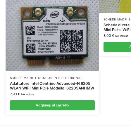
SCHEDE MADRI E
Scheda di rete
Mini Pci-e Wi
8,00
€
IVA inclusa
A
SCHEDE MADRI E COMPONENTI ELETTRONICI
Adattatore Intel Centrino Advanced-N 6205
WLAN WIFI Mini PCIe Modello: 62205ANHMW
7,90
€
IVA inclusa
Aggiungi al carrello