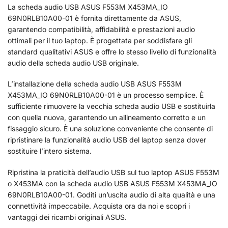
La scheda audio USB ASUS F553M X453MA_IO
69N0RLB10A00-01 è fornita direttamente da ASUS,
garantendo compatibilità, affidabilità e prestazioni audio
ottimali per il tuo laptop. È progettata per soddisfare gli
standard qualitativi ASUS e offre lo stesso livello di funzionalità
audio della scheda audio USB originale.
L’installazione della scheda audio USB ASUS F553M
X453MA_IO 69N0RLB10A00-01 è un processo semplice. È
sufficiente rimuovere la vecchia scheda audio USB e sostituirla
con quella nuova, garantendo un allineamento corretto e un
fissaggio sicuro. È una soluzione conveniente che consente di
ripristinare la funzionalità audio USB del laptop senza dover
sostituire l’intero sistema.
Ripristina la praticità dell’audio USB sul tuo laptop ASUS F553M
o X453MA con la scheda audio USB ASUS F553M X453MA_IO
69N0RLB10A00-01. Goditi un’uscita audio di alta qualità e una
connettività impeccabile. Acquista ora da noi e scopri i
vantaggi dei ricambi originali ASUS.