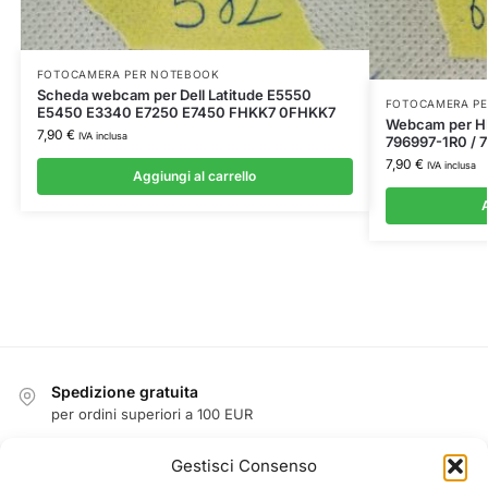
FOTOCAMERA PER NOTEBOOK
Scheda webcam per Dell Latitude E5550
FOTOCAMERA P
E5450 E3340 E7250 E7450 FHKK7 0FHKK7
Webcam per HP
7,90
€
IVA inclusa
796997-1R0 / 
7,90
€
IVA inclusa
Aggiungi al carrello
A
Spedizione gratuita
per ordini superiori a 100 EUR
Reso facile entro 14 giorni
Gestisci Consenso
garanzia di rimborso