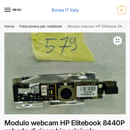
Borea IT Italy
MENU
0
Home
Fotocamera per notebook
Modulo webcam HP Elitebook 8440P scheda di ricambio originale PK400004V00 C2GA84
/
/
Modulo webcam HP Elitebook 8440P