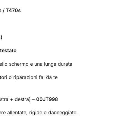
 / T470s
a)
 testato
ello schermo e una lunga durata
ori o riparazioni fai da te
istra + destra) –
00JT998
re allentate, rigide o danneggiate.