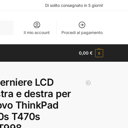
Di solito consegnato in 5 giorni!
Cerca
Il mio account
Procedi al pagamento
0,00
€
0
cerniere LCD
stra e destra per
ovo ThinkPad
0s T470s
T998