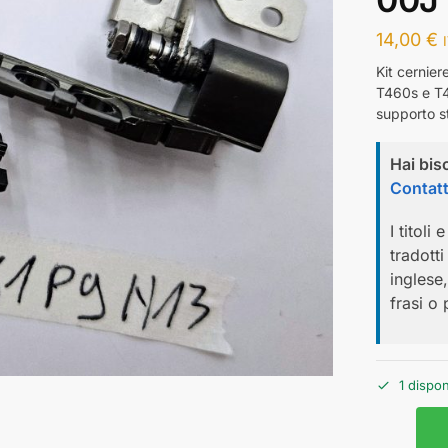
14,00
€
Kit cernie
T460s e T4
supporto s
Hai bis
Contatt
I titoli
tradott
inglese
frasi o 
1 dispon