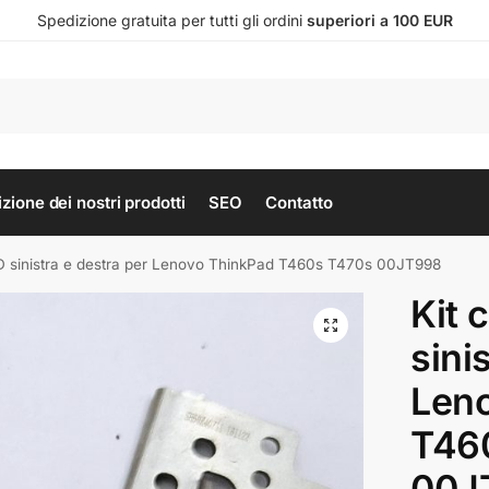
Spedizione gratuita per tutti gli ordini
superiori a 100 EUR
zione dei nostri prodotti
SEO
Contatto
CD sinistra e destra per Lenovo ThinkPad T460s T470s 00JT998
Kit 
sini
Len
T46
00J