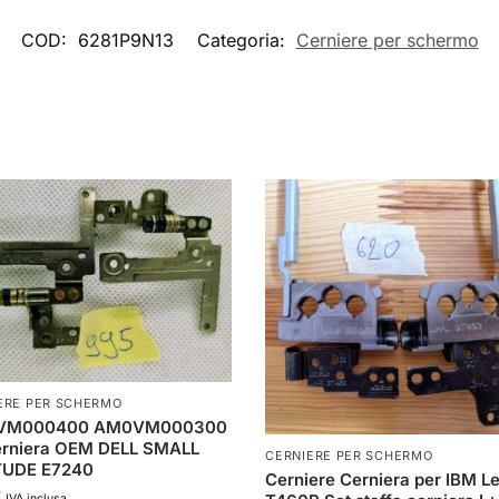
COD:
6281P9N13
Categoria:
Cerniere per schermo
ERE PER SCHERMO
VM000400 AM0VM000300
cerniera OEM DELL SMALL
CERNIERE PER SCHERMO
TUDE E7240
Cerniere Cerniera per IBM L
€
IVA inclusa