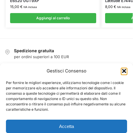
E6520 0GT9XP
Latitude E744
15,00
€
8,00
€
IVA inclusa
IVA inclusa
Aggiungi al carrello
A
Spedizione gratuita
per ordini superiori a 100 EUR
Reso facile entro 14 giorni
Gestisci Consenso
garanzia di rimborso
Garanzia
Per fornire le migliori esperienze, utilizziamo tecnologie come i cookie
per memorizzare e/o accedere alle informazioni del dispositivo. Il
1 anno di garanzia su tutti i prodotti
consenso a queste tecnologie ci permetterà di elaborare dati come il
Pagamento sicuro garantito
comportamento di navigazione o ID unici su questo sito. Non
acconsentire o ritirare il consenso può influire negativamente su alcune
PayPal / MasterCard / Visa
caratteristiche e funzioni.
Accetta
CHI SIAMO