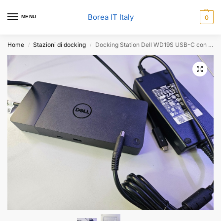
Borea IT Italy
MENU
0
Home
Stazioni di docking
Docking Station Dell WD19S USB-C con Alimentatore 180W (4JXDM / 047RW6)
/
/