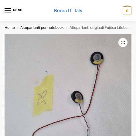
Borea IT Italy
MENU
0
Home
Altoparlanti per notebook
Altoparlanti originali Fujitsu Lifebook E736 L R Cp629840-02
/
/