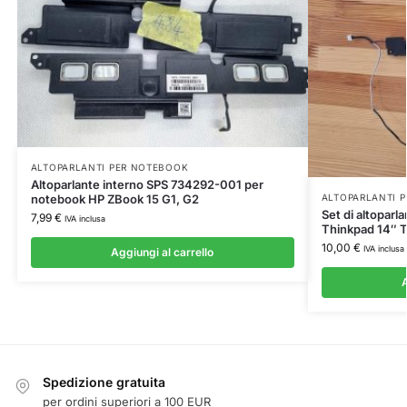
ALTOPARLANTI PER NOTEBOOK
Altoparlante interno SPS 734292-001 per
notebook HP ZBook 15 G1, G2
ALTOPARLANTI 
Set di altoparl
7,99
€
IVA inclusa
Thinkpad 14″ 
10,00
€
IVA inclusa
Aggiungi al carrello
A
Spedizione gratuita
per ordini superiori a 100 EUR