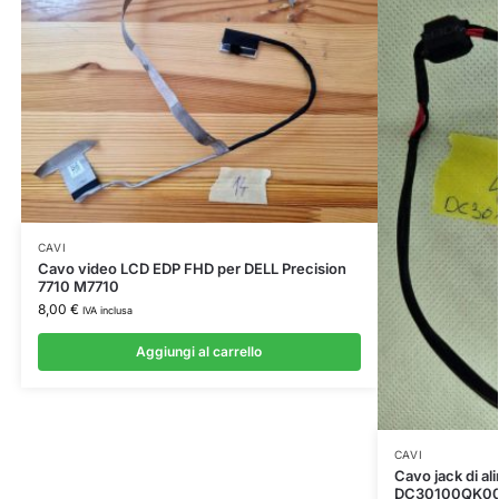
CAVI
Cavo video LCD EDP FHD per DELL Precision
7710 M7710
8,00
€
IVA inclusa
Aggiungi al carrello
CAVI
Cavo jack di 
DC30100QK00 