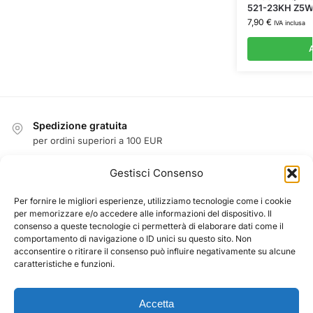
521-23KH Z5W
7,90
€
IVA inclusa
A
Spedizione gratuita
per ordini superiori a 100 EUR
Reso facile entro 14 giorni
Gestisci Consenso
garanzia di rimborso
Garanzia
Per fornire le migliori esperienze, utilizziamo tecnologie come i cookie
per memorizzare e/o accedere alle informazioni del dispositivo. Il
1 anno di garanzia su tutti i prodotti
consenso a queste tecnologie ci permetterà di elaborare dati come il
Pagamento sicuro garantito
comportamento di navigazione o ID unici su questo sito. Non
acconsentire o ritirare il consenso può influire negativamente su alcune
PayPal / MasterCard / Visa
caratteristiche e funzioni.
Accetta
CHI SIAMO