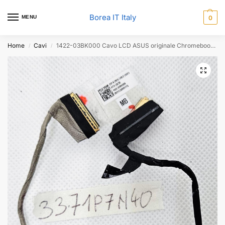
Borea IT Italy
MENU
0
Home
Cavi
1422-03BK000 Cavo LCD ASUS originale Chromebook Flip C434T – Sostituzione OEM
/
/