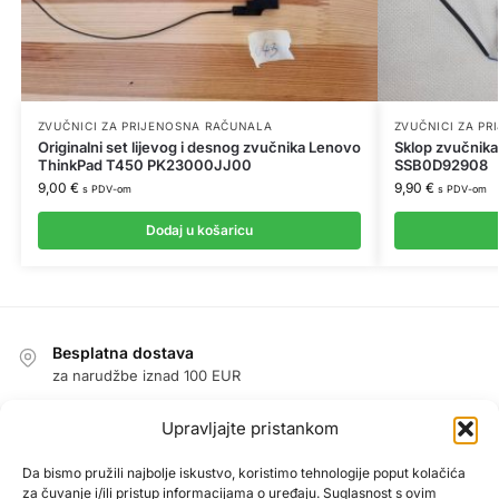
ZVUČNICI ZA PRIJENOSNA RAČUNALA
ZVUČNICI ZA P
Originalni set lijevog i desnog zvučnika Lenovo
Sklop zvučnik
ThinkPad T450 PK23000JJ00
SSB0D92908
9,00
€
9,90
€
s PDV-om
s PDV-om
Dodaj u košaricu
Besplatna dostava
za narudžbe iznad 100 EUR
Jednostavan povrat u roku od 14 dana
Upravljajte pristankom
jamstvo povrata novca
Jamstvo
Da bismo pružili najbolje iskustvo, koristimo tehnologije poput kolačića
za čuvanje i/ili pristup informacijama o uređaju. Suglasnost s ovim
1 godina jamstva na sve proizvode