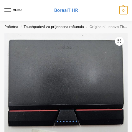
BoreaIT HR
MENU
0
Početna
Touchpadovi za prijenosna računala
Originalni Lenovo ThinkPad T460 Touchpad s tri gumba, Trackpad s kabelom
/
/