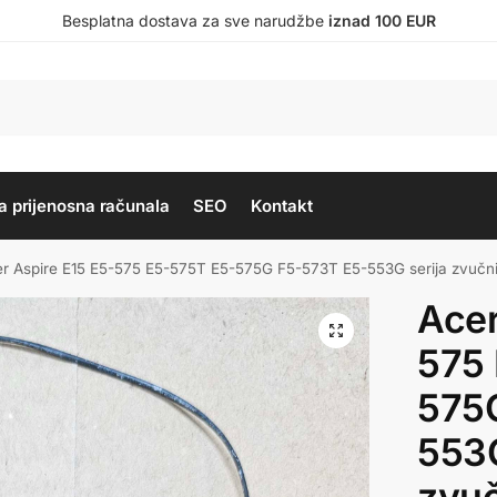
Besplatna dostava za sve narudžbe
iznad 100 EUR
a prijenosna računala
SEO
Kontakt
r Aspire E15 E5-575 E5-575T E5-575G F5-573T E5-553G serija zvučni
Acer
575
575
553G
zvuč