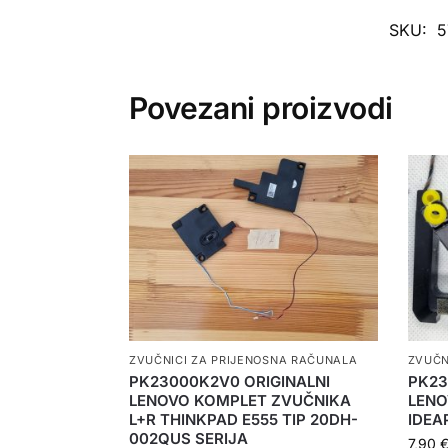
SKU:
5
Povezani proizvodi
ZVUČNICI ZA PRIJENOSNA RAČUNALA
ZVUČN
PK23000K2V0 ORIGINALNI
PK23
LENOVO KOMPLET ZVUČNIKA
LENO
L+R THINKPAD E555 TIP 20DH-
IDEAP
002QUS SERIJA
7,90