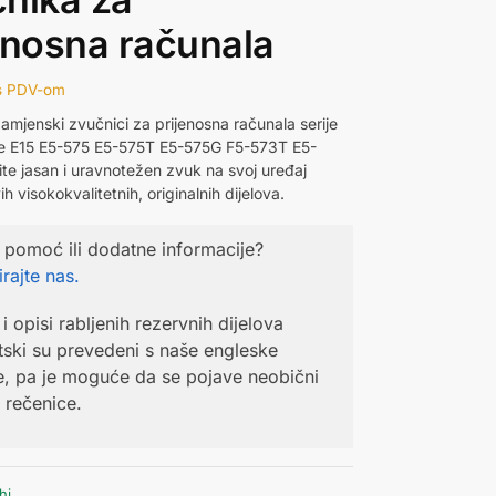
enosna računala
s PDV-om
zamjenski zvučnici za prijenosna računala serije
e E15 E5-575 E5-575T E5-575G F5-573T E5-
ite jasan i uravnotežen zvuk na svoj uređaj
 visokokvalitetnih, originalnih dijelova.
 pomoć ili dodatne informacije?
rajte nas.
i opisi rabljenih rezervnih dijelova
ski su prevedeni s naše engleske
e, pa je moguće da se pojave neobični
li rečenice.
hi