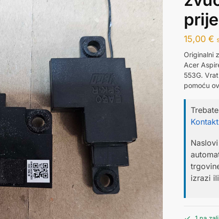
prij
15,00
€
Originalni 
Acer Aspir
553G. Vrat
pomoću ovih
Trebate
Kontakti
Naslovi 
automat
trgovin
izrazi i
1 na zali