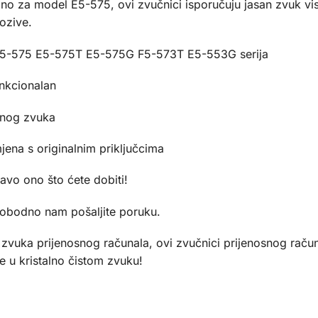
o za model E5-575, ovi zvučnici isporučuju jasan zvuk viso
ozive.
E5-575 E5-575T E5-575G F5-573T E5-553G serija
unkcionalan
asnog zvuka
ena s originalnim priključcima
ravo ono što ćete dobiti!
lobodno nam pošaljite poruku.
etu zvuka prijenosnog računala, ovi zvučnici prijenosnog ra
te u kristalno čistom zvuku!