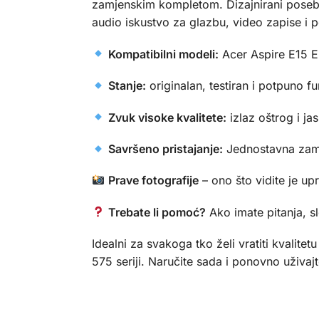
zamjenskim kompletom. Dizajnirani posebn
audio iskustvo za glazbu, video zapise i p
Kompatibilni modeli:
Acer Aspire E15 
Stanje:
originalan, testiran i potpuno f
Zvuk visoke kvalitete:
izlaz oštrog i j
Savršeno pristajanje:
Jednostavna zamj
Prave fotografije
– ono što vidite je up
Trebate li pomoć?
Ako imate pitanja, s
Idealni za svakoga tko želi vratiti kvalit
575 seriji. Naručite sada i ponovno uživaj