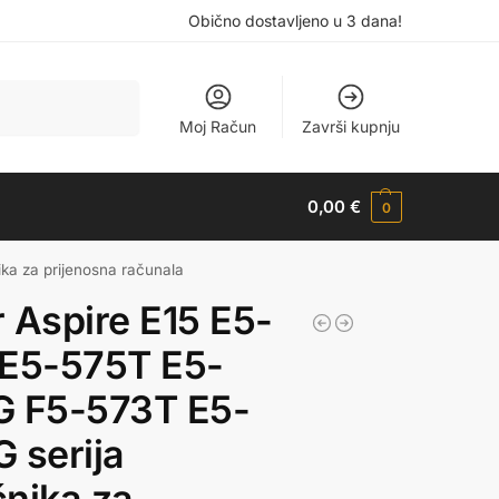
Obično dostavljeno u 3 dana!
Pretraži
Moj Račun
Završi kupnju
0,00
€
0
ka za prijenosna računala
 Aspire E15 E5-
 E5-575T E5-
G F5-573T E5-
 serija
nika za