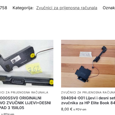
758
Kategorija:
Zvučnici za prijenosna računala
Oznak
ICI ZA PRIJENOSNA RAČUNALA
ZVUČNICI ZA PRIJENOSNA RAČUN
000SSV0 ORIGINALNI
594094-001 Lijevi i desni se
VO ZVUČNIK LIJEVI+DESNI
zvučnika za HP Elite Book 
AD 3 15IIL05
8,00
€
s PDV-om
€
s PDV-om