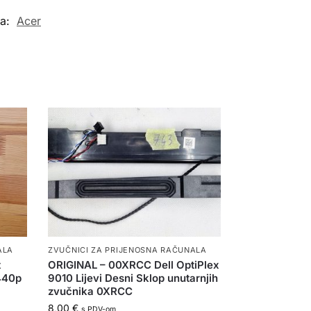
a:
Acer
ALA
ZVUČNICI ZA PRIJENOSNA RAČUNALA
t
ORIGINAL – 00XRCC Dell OptiPlex
8440p
9010 Lijevi Desni Sklop unutarnjih
zvučnika 0XRCC
8,00
€
s PDV-om