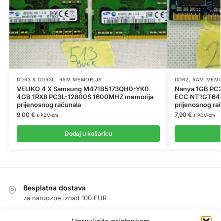
DDR3 & DDR3L
,
RAM MEMORIJA
DDR2
,
RAM MEM
VELIKO 4 X Samsung M471B5173QH0-YK0
Nanya 1GB PC
4GB 1RX8 PC3L-12800S 1600MHZ memorija
ECC NT1GT64
prijenosnog računala
prijenosnog ra
9,00
€
7,90
€
s PDV-om
s PDV-om
Dodaj u košaricu
Besplatna dostava
za narudžbe iznad 100 EUR
Jednostavan povrat u roku od 14 dana