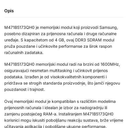
Opis
M471B5173QH0 je memorijski modul koji proizvodi Samsung,
posebno dizajniran za prijenosna računala i druge računalne
uređaje. S kapacitetom od 4 GB, ovaj DDR3 SDRAM modul
pruža pouzdane i učinkovite performanse za širok raspon
računalnih zadataka.
M471B5173QH0 memorijski modul radi na brzini od 1600MHz,
osiguravajući nesmetan multitasking i učinkovit prijenos
podataka. Izrađen je od visokokvalitetnih komponenti i
pridržava se strogih standarda proizvodnje, što jamči njegovu
pouzdanost i trajnost.
Ovaj memorijski modul je kompatibilan s različitim modelima
prijenosnih računala i idealan je izbor za nadogradnju ili
zamjenu postojećeg RAM-a. Instaliranjem M471B5173QH0
korisnici mogu iskusiti poboljšanu reakciju sustava, brže vrijeme
učitavanja aplikacija i poboljšane ukupne performanse.