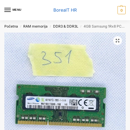
BoreaIT HR
MENU
0
Početna
RAM memorija
DDR3 & DDR3L
4GB Samsung 1Rx8 PC3L-12800S-11-13-B4 M471B5173QH0-YKO memorija
/
/
/