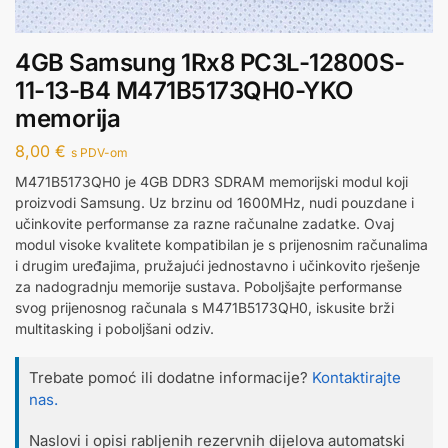
4GB Samsung 1Rx8 PC3L-12800S-
11-13-B4 M471B5173QH0-YKO
memorija
8,00
€
s PDV-om
M471B5173QH0 je 4GB DDR3 SDRAM memorijski modul koji
proizvodi Samsung. Uz brzinu od 1600MHz, nudi pouzdane i
učinkovite performanse za razne računalne zadatke. Ovaj
modul visoke kvalitete kompatibilan je s prijenosnim računalima
i drugim uređajima, pružajući jednostavno i učinkovito rješenje
za nadogradnju memorije sustava. Poboljšajte performanse
svog prijenosnog računala s M471B5173QH0, iskusite brži
multitasking i poboljšani odziv.
Trebate pomoć ili dodatne informacije?
Kontaktirajte
nas.
Naslovi i opisi rabljenih rezervnih dijelova automatski