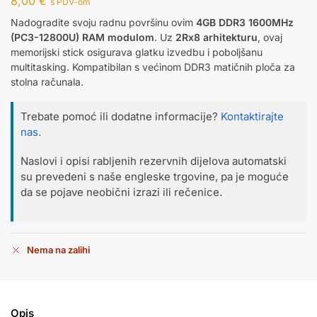
8,00
€
s PDV-om
Nadogradite svoju radnu površinu ovim
4GB DDR3 1600MHz
(PC3-12800U) RAM modulom
. Uz
2Rx8 arhitekturu
, ovaj
memorijski stick osigurava glatku izvedbu i poboljšanu
multitasking. Kompatibilan s većinom DDR3 matičnih ploča za
stolna računala.
Trebate pomoć ili dodatne informacije?
Kontaktirajte
nas.
Naslovi i opisi rabljenih rezervnih dijelova automatski
su prevedeni s naše engleske trgovine, pa je moguće
da se pojave neobični izrazi ili rečenice.
Nema na zalihi
Opis