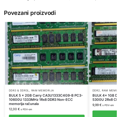
Povezani proizvodi
DDR3 & DDR3L
,
RAM MEMORIJA
DDR2
,
RAM MEM
BULK 5 x 2GB Carry CA3U1333C4G9-B PC3-
BULK 4x 1GB 
10600U 1333MHz 1Rx8 DDR3 Non-ECC
5300U 2Rx8 C
memorija računala
9,99
€
s PDV-om
12,00
€
s PDV-om