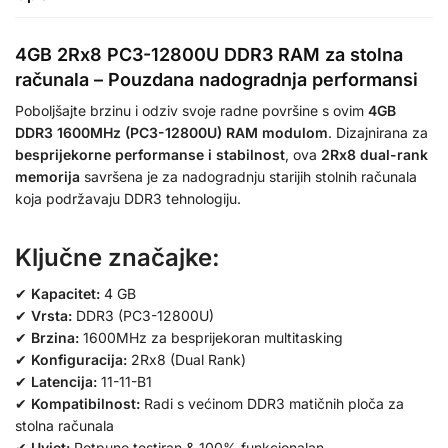
4GB 2Rx8 PC3-12800U DDR3 RAM za stolna
računala – Pouzdana nadogradnja performansi
Poboljšajte brzinu i odziv svoje radne površine s ovim
4GB
DDR3 1600MHz (PC3-12800U) RAM modulom
. Dizajnirana za
besprijekorne performanse i stabilnost
, ova
2Rx8 dual-rank
memorija
savršena je za nadogradnju starijih stolnih računala
koja podržavaju DDR3 tehnologiju.
Ključne značajke:
✔
Kapacitet:
4 GB
✔
Vrsta:
DDR3 (PC3-12800U)
✔
Brzina:
1600MHz za besprijekoran multitasking
✔
Konfiguracija:
2Rx8 (Dual Rank)
✔
Latencija:
11-11-B1
✔
Kompatibilnost:
Radi s većinom DDR3 matičnih ploča za
stolna računala
✔
Uvjet:
Potpuno testiran & 100% funkcionalan