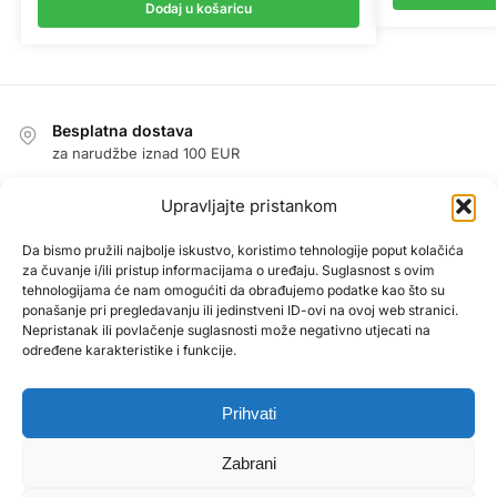
Dodaj u košaricu
Besplatna dostava
za narudžbe iznad 100 EUR
Jednostavan povrat u roku od 14 dana
Upravljajte pristankom
jamstvo povrata novca
Jamstvo
Da bismo pružili najbolje iskustvo, koristimo tehnologije poput kolačića
za čuvanje i/ili pristup informacijama o uređaju. Suglasnost s ovim
1 godina jamstva na sve proizvode
tehnologijama će nam omogućiti da obrađujemo podatke kao što su
Sigurna kupnja zajamčena
ponašanje pri pregledavanju ili jedinstveni ID-ovi na ovoj web stranici.
Nepristanak ili povlačenje suglasnosti može negativno utjecati na
PayPal / MasterCard / Visa
određene karakteristike i funkcije.
Prihvati
O NAMA
Uvjeti poslovanja
Zabrani