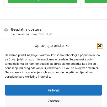
Besplatna dostava
za narudžbe iznad 100 EUR
Jednostavan povrat u roku od 14 dana
Upravljajte pristankom
jamstvo povrata novca
Jamstvo
Da bismo pružili najbolje iskustvo, koristimo tehnologije poput kolačića
za čuvanje i/ili pristup informacijama o uređaju. Suglasnost s ovim
1 godina jamstva na sve proizvode
tehnologijama će nam omogućiti da obrađujemo podatke kao što su
Sigurna kupnja zajamčena
ponašanje pri pregledavanju ili jedinstveni ID-ovi na ovoj web stranici.
Nepristanak ili povlačenje suglasnosti može negativno utjecati na
PayPal / MasterCard / Visa
određene karakteristike i funkcije.
Prihvati
O NAMA
Uvjeti poslovanja
Zabrani