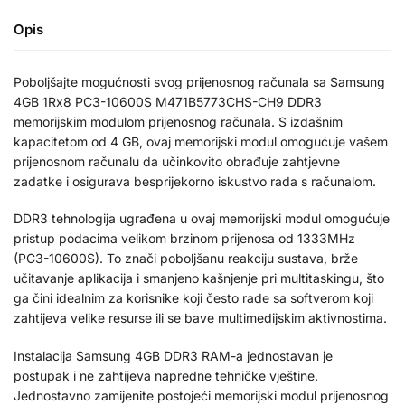
Opis
Poboljšajte mogućnosti svog prijenosnog računala sa Samsung
4GB 1Rx8 PC3-10600S M471B5773CHS-CH9 DDR3
memorijskim modulom prijenosnog računala. S izdašnim
kapacitetom od 4 GB, ovaj memorijski modul omogućuje vašem
prijenosnom računalu da učinkovito obrađuje zahtjevne
zadatke i osigurava besprijekorno iskustvo rada s računalom.
DDR3 tehnologija ugrađena u ovaj memorijski modul omogućuje
pristup podacima velikom brzinom prijenosa od 1333MHz
(PC3-10600S). To znači poboljšanu reakciju sustava, brže
učitavanje aplikacija i smanjeno kašnjenje pri multitaskingu, što
ga čini idealnim za korisnike koji često rade sa softverom koji
zahtijeva velike resurse ili se bave multimedijskim aktivnostima.
Instalacija Samsung 4GB DDR3 RAM-a jednostavan je
postupak i ne zahtijeva napredne tehničke vještine.
Jednostavno zamijenite postojeći memorijski modul prijenosnog