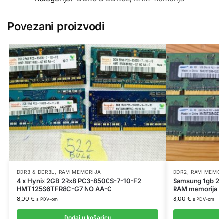
Povezani proizvodi
DDR3 & DDR3L
,
RAM MEMORIJA
DDR2
,
RAM MEM
4 x Hynix 2GB 2Rx8 PC3-8500S-7-10-F2
Samsung 1gb 2
HMT125S6TFR8C-G7 NO AA-C
RAM memorija 
8,00
€
8,00
€
s PDV-om
s PDV-om
Dodaj u košaricu