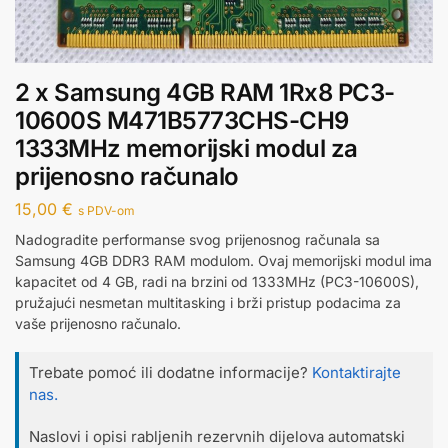
2 x Samsung 4GB RAM 1Rx8 PC3-
10600S M471B5773CHS-CH9
1333MHz memorijski modul za
prijenosno računalo
15,00
€
s PDV-om
Nadogradite performanse svog prijenosnog računala sa
Samsung 4GB DDR3 RAM modulom. Ovaj memorijski modul ima
kapacitet od 4 GB, radi na brzini od 1333MHz (PC3-10600S),
pružajući nesmetan multitasking i brži pristup podacima za
vaše prijenosno računalo.
Trebate pomoć ili dodatne informacije?
Kontaktirajte
nas.
Naslovi i opisi rabljenih rezervnih dijelova automatski