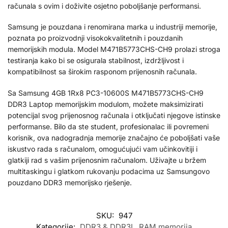
računala s ovim i doživite osjetno poboljšanje performansi.
Samsung je pouzdana i renomirana marka u industriji memorije,
poznata po proizvodnji visokokvalitetnih i pouzdanih
memorijskih modula. Model M471B5773CHS-CH9 prolazi stroga
testiranja kako bi se osigurala stabilnost, izdržljivost i
kompatibilnost sa širokim rasponom prijenosnih računala.
Sa Samsung 4GB 1Rx8 PC3-10600S M471B5773CHS-CH9
DDR3 Laptop memorijskim modulom, možete maksimizirati
potencijal svog prijenosnog računala i otključati njegove istinske
performanse. Bilo da ste student, profesionalac ili povremeni
korisnik, ova nadogradnja memorije značajno će poboljšati vaše
iskustvo rada s računalom, omogućujući vam učinkovitiji i
glatkiji rad s vašim prijenosnim računalom. Uživajte u bržem
multitaskingu i glatkom rukovanju podacima uz Samsungovo
pouzdano DDR3 memorijsko rješenje.
SKU:
947
Kategorije:
DDR3 & DDR3L
,
RAM memorija