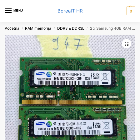
BoreaIT HR
MENU
0
Početna
RAM memorija
DDR3 & DDR3L
2 x Samsung 4GB RAM 1Rx8 PC3-10600S M471B5773CHS-CH9 1333MHz memorijski modul za prijenosno računalo
/
/
/