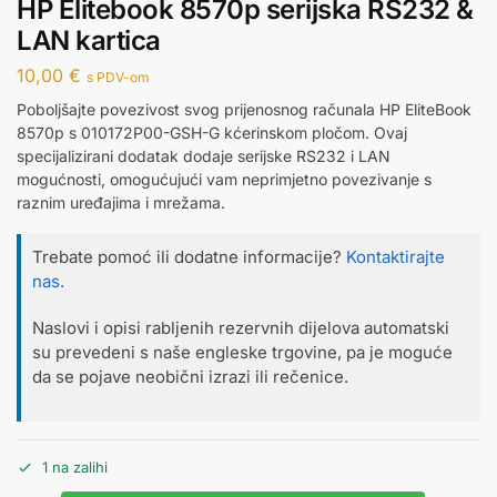
HP Elitebook 8570p serijska RS232 &
LAN kartica
10,00
€
s PDV-om
Poboljšajte povezivost svog prijenosnog računala HP EliteBook
8570p s 010172P00-GSH-G kćerinskom pločom. Ovaj
specijalizirani dodatak dodaje serijske RS232 i LAN
mogućnosti, omogućujući vam neprimjetno povezivanje s
raznim uređajima i mrežama.
Trebate pomoć ili dodatne informacije?
Kontaktirajte
nas.
Naslovi i opisi rabljenih rezervnih dijelova automatski
su prevedeni s naše engleske trgovine, pa je moguće
da se pojave neobični izrazi ili rečenice.
1 na zalihi