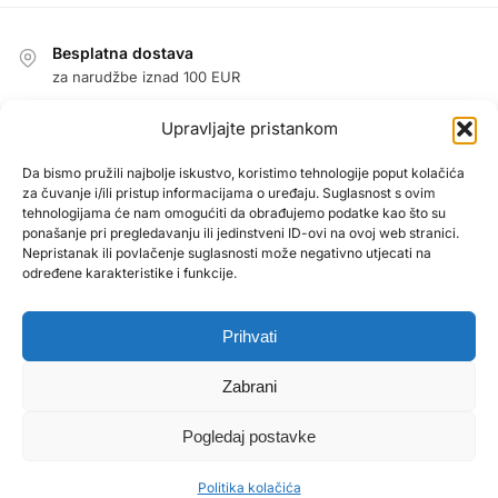
Besplatna dostava
za narudžbe iznad 100 EUR
Jednostavan povrat u roku od 14 dana
Upravljajte pristankom
jamstvo povrata novca
Jamstvo
Da bismo pružili najbolje iskustvo, koristimo tehnologije poput kolačića
za čuvanje i/ili pristup informacijama o uređaju. Suglasnost s ovim
1 godina jamstva na sve proizvode
tehnologijama će nam omogućiti da obrađujemo podatke kao što su
Sigurna kupnja zajamčena
ponašanje pri pregledavanju ili jedinstveni ID-ovi na ovoj web stranici.
Nepristanak ili povlačenje suglasnosti može negativno utjecati na
PayPal / MasterCard / Visa
određene karakteristike i funkcije.
Prihvati
O NAMA
Uvjeti poslovanja
Zabrani
KONTAKT
Pogledaj postavke
Kontakt obrazac
Politika kolačića