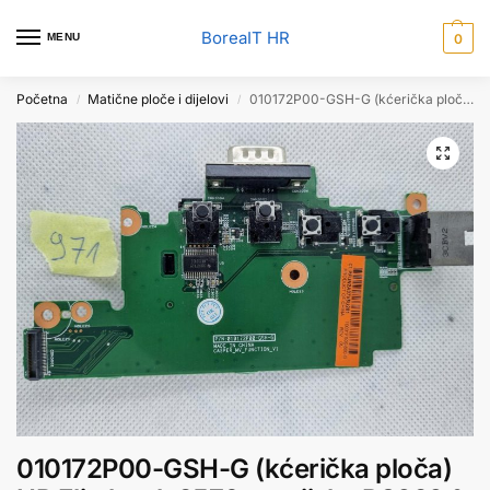
BoreaIT HR
MENU
0
Početna
Matične ploče i dijelovi
010172P00-GSH-G (kćerička ploča) HP Elitebook 8570p serijska RS232 & LAN kartica
/
/
010172P00-GSH-G (kćerička ploča)