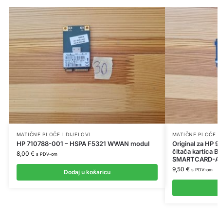
MATIČNE PLOČE I DIJELOVI
MATIČNE PLOČE 
HP 710788-001 – HSPA F5321 WWAN modul
Original za H
čitača kartic
8,00
€
s PDV-om
SMARTCARD-
9,50
€
s PDV-om
Dodaj u košaricu