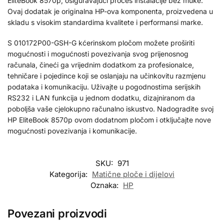
EliteBook 8570p, osiguravajući proces instalacije bez muke.
Ovaj dodatak je originalna HP-ova komponenta, proizvedena u
skladu s visokim standardima kvalitete i performansi marke.
S 010172P00-GSH-G kćerinskom pločom možete proširiti
mogućnosti i mogućnosti povezivanja svog prijenosnog
računala, čineći ga vrijednim dodatkom za profesionalce,
tehničare i pojedince koji se oslanjaju na učinkovitu razmjenu
podataka i komunikaciju. Uživajte u pogodnostima serijskih
RS232 i LAN funkcija u jednom dodatku, dizajniranom da
poboljša vaše cjelokupno računalno iskustvo. Nadogradite svoj
HP EliteBook 8570p ovom dodatnom pločom i otključajte nove
mogućnosti povezivanja i komunikacije.
SKU:
971
Kategorija:
Matične ploče i dijelovi
Oznaka:
HP
Povezani proizvodi