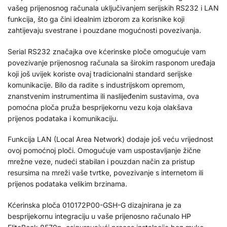
vašeg prijenosnog računala uključivanjem serijskih RS232 i LAN
funkcija, što ga čini idealnim izborom za korisnike koji
zahtijevaju svestrane i pouzdane mogućnosti povezivanja.
Serial RS232 značajka ove kćerinske ploče omogućuje vam
povezivanje prijenosnog računala sa širokim rasponom uređaja
koji još uvijek koriste ovaj tradicionalni standard serijske
komunikacije. Bilo da radite s industrijskom opremom,
znanstvenim instrumentima ili naslijeđenim sustavima, ova
pomoćna ploča pruža besprijekornu vezu koja olakšava
prijenos podataka i komunikaciju.
Funkcija LAN (Local Area Network) dodaje još veću vrijednost
ovoj pomoćnoj ploči. Omogućuje vam uspostavljanje žične
mrežne veze, nudeći stabilan i pouzdan način za pristup
resursima na mreži vaše tvrtke, povezivanje s internetom ili
prijenos podataka velikim brzinama.
Kćerinska ploča 010172P00-GSH-G dizajnirana je za
besprijekornu integraciju u vaše prijenosno računalo HP