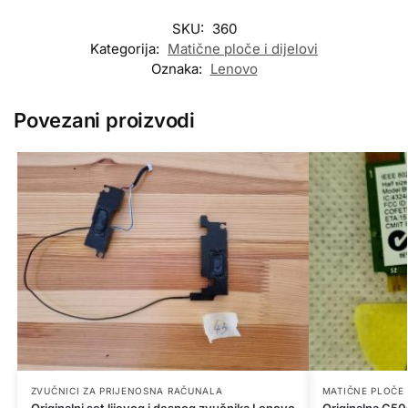
SKU:
360
Kategorija:
Matične ploče i dijelovi
Oznaka:
Lenovo
Povezani proizvodi
ZVUČNICI ZA PRIJENOSNA RAČUNALA
MATIČNE PLOČE 
Originalni set lijevog i desnog zvučnika Lenovo
Originalna G5