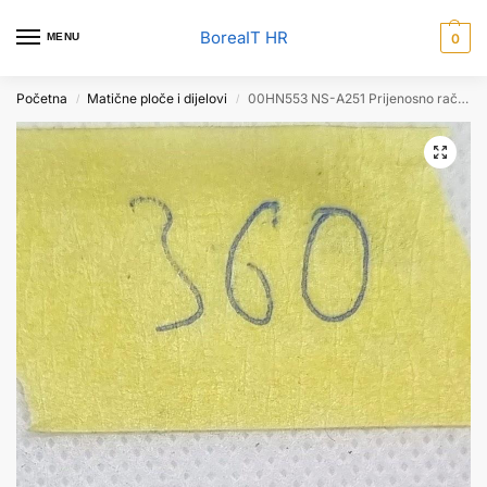
BoreaIT HR
MENU
0
Početna
Matične ploče i dijelovi
00HN553 NS-A251 Prijenosno računalo USB čitač kartica ploča za LENOVO ThinkPad T450
/
/