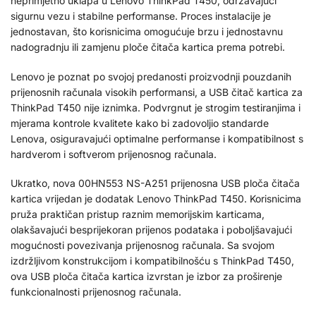
neprimjetno uklapa u Lenovo ThinkPad T450, održavajući
sigurnu vezu i stabilne performanse. Proces instalacije je
jednostavan, što korisnicima omogućuje brzu i jednostavnu
nadogradnju ili zamjenu ploče čitača kartica prema potrebi.
Lenovo je poznat po svojoj predanosti proizvodnji pouzdanih
prijenosnih računala visokih performansi, a USB čitač kartica za
ThinkPad T450 nije iznimka. Podvrgnut je strogim testiranjima i
mjerama kontrole kvalitete kako bi zadovoljio standarde
Lenova, osiguravajući optimalne performanse i kompatibilnost s
hardverom i softverom prijenosnog računala.
Ukratko, nova 00HN553 NS-A251 prijenosna USB ploča čitača
kartica vrijedan je dodatak Lenovo ThinkPad T450. Korisnicima
pruža praktičan pristup raznim memorijskim karticama,
olakšavajući besprijekoran prijenos podataka i poboljšavajući
mogućnosti povezivanja prijenosnog računala. Sa svojom
izdržljivom konstrukcijom i kompatibilnošću s ThinkPad T450,
ova USB ploča čitača kartica izvrstan je izbor za proširenje
funkcionalnosti prijenosnog računala.