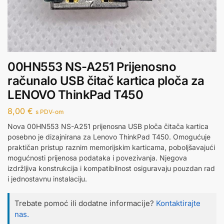
00HN553 NS-A251 Prijenosno
računalo USB čitač kartica ploča za
LENOVO ThinkPad T450
8,00
€
s PDV-om
Nova 00HN553 NS-A251 prijenosna USB ploča čitača kartica
posebno je dizajnirana za Lenovo ThinkPad T450. Omogućuje
praktičan pristup raznim memorijskim karticama, poboljšavajući
mogućnosti prijenosa podataka i povezivanja. Njegova
izdržljiva konstrukcija i kompatibilnost osiguravaju pouzdan rad
i jednostavnu instalaciju.
Trebate pomoć ili dodatne informacije?
Kontaktirajte
nas.