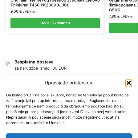
ThinkPad T450 PK23000JJ00
širokopojasna
G505
9,00
€
s PDV-om
7,90
€
s PDV-om
Dodaj u košaricu
Besplatna dostava
za narudžbe iznad 100 EUR
Jednostavan povrat u roku od 14 dana
Upravljajte pristankom
jamstvo povrata novca
Jamstvo
Da bismo pružili najbolje iskustvo, koristimo tehnologije poput kolačića
za čuvanje i/ili pristup informacijama o uređaju. Suglasnost s ovim
1 godina jamstva na sve proizvode
tehnologijama će nam omogućiti da obrađujemo podatke kao što su
Sigurna kupnja zajamčena
ponašanje pri pregledavanju ili jedinstveni ID-ovi na ovoj web stranici.
Nepristanak ili povlačenje suglasnosti može negativno utjecati na
PayPal / MasterCard / Visa
određene karakteristike i funkcije.