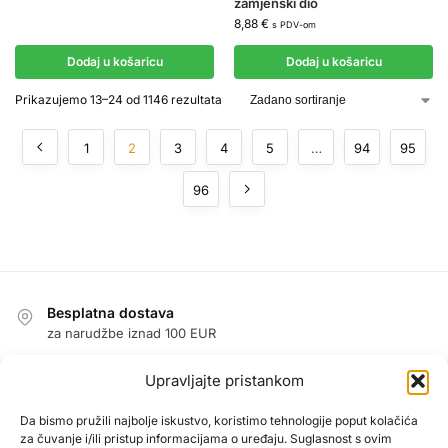
zamjenski dio
8,88
€
s PDV-om
Dodaj u košaricu
Dodaj u košaricu
Prikazujemo 13–24 od 1146 rezultata
1
2
3
4
5
…
94
95
96
Besplatna dostava
za narudžbe iznad 100 EUR
Jednostavan povrat u roku od 14 dana
Upravljajte pristankom
jamstvo povrata novca
Jamstvo
Da bismo pružili najbolje iskustvo, koristimo tehnologije poput kolačića
za čuvanje i/ili pristup informacijama o uređaju. Suglasnost s ovim
1 godina jamstva na sve proizvode