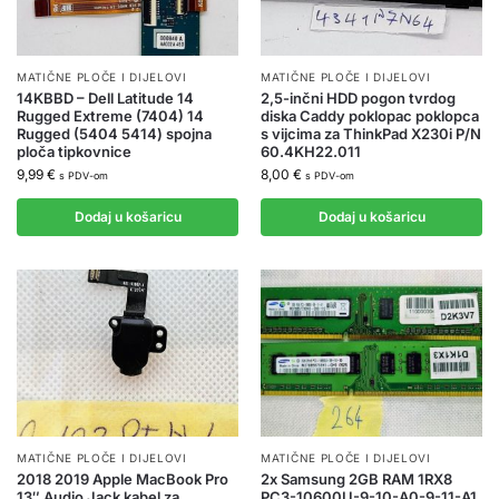
MATIČNE PLOČE I DIJELOVI
MATIČNE PLOČE I DIJELOVI
14KBBD – Dell Latitude 14
2,5-inčni HDD pogon tvrdog
Rugged Extreme (7404) 14
diska Caddy poklopac poklopca
Rugged (5404 5414) spojna
s vijcima za ThinkPad X230i P/N
ploča tipkovnice
60.4KH22.011
9,99
€
8,00
€
s PDV-om
s PDV-om
Dodaj u košaricu
Dodaj u košaricu
MATIČNE PLOČE I DIJELOVI
MATIČNE PLOČE I DIJELOVI
2018 2019 Apple MacBook Pro
2x Samsung 2GB RAM 1RX8
13″ Audio Jack kabel za
PC3-10600U-9-10-A0-9-11-A1