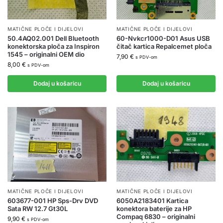
MATIČNE PLOČE I DIJELOVI
MATIČNE PLOČE I DIJELOVI
50.4AQ02.001 Dell Bluetooth
60-Nvkcr1000-D01 Asus USB
konektorska ploča za Inspiron
čitač kartica Repalcemet ploča
1545 – originalni OEM dio
7,90
€
s PDV-om
8,00
€
s PDV-om
Dodaj u košaricu
Dodaj u košaricu
MATIČNE PLOČE I DIJELOVI
MATIČNE PLOČE I DIJELOVI
603677-001 HP Sps-Drv DVD
6050A2183401 Kartica
Sata RW 12.7 Gt30L
konektora baterije za HP
Compaq 6830 – originalni
9,90
€
s PDV-om