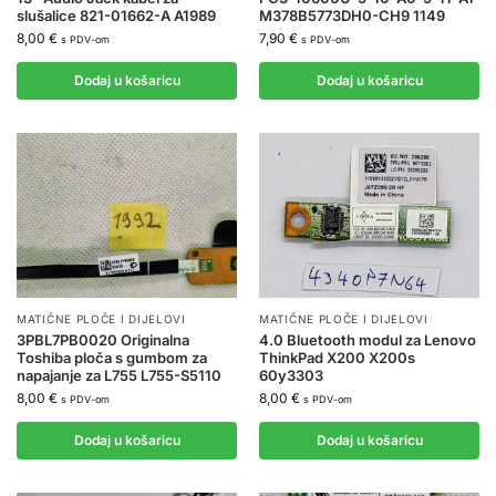
slušalice 821-01662-A A1989
M378B5773DH0-CH9 1149
8,00
€
7,90
€
s PDV-om
s PDV-om
Dodaj u košaricu
Dodaj u košaricu
MATIČNE PLOČE I DIJELOVI
MATIČNE PLOČE I DIJELOVI
3PBL7PB0020 Originalna
4.0 Bluetooth modul za Lenovo
Toshiba ploča s gumbom za
ThinkPad X200 X200s
napajanje za L755 L755-S5110
60y3303
8,00
€
8,00
€
s PDV-om
s PDV-om
Dodaj u košaricu
Dodaj u košaricu