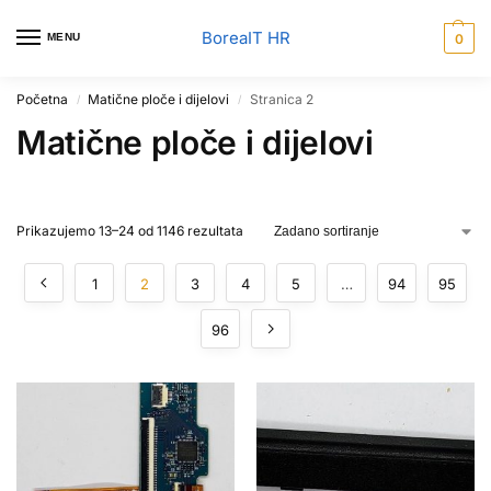
BoreaIT HR
MENU
0
Početna
Matične ploče i dijelovi
Stranica 2
/
/
Matične ploče i dijelovi
Prikazujemo 13–24 od 1146 rezultata
1
2
3
4
5
…
94
95
96