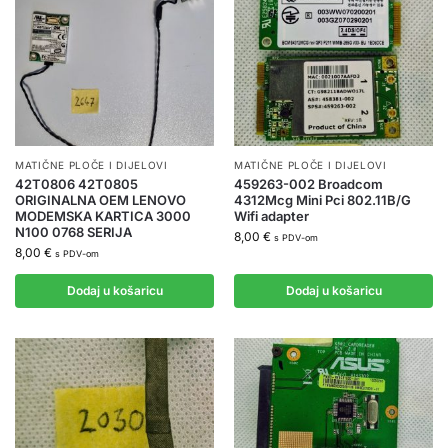
MATIČNE PLOČE I DIJELOVI
MATIČNE PLOČE I DIJELOVI
42T0806 42T0805
459263-002 Broadcom
ORIGINALNA OEM LENOVO
4312Mcg Mini Pci 802.11B/G
MODEMSKA KARTICA 3000
Wifi adapter
N100 0768 SERIJA
8,00
€
s PDV-om
8,00
€
s PDV-om
Dodaj u košaricu
Dodaj u košaricu