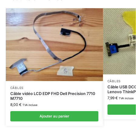
CÂBLES
Câble USB DC
CÂBLES
Lenovo ThinkP
Câble vidéo LCD EDP FHD Dell Precision 7710
7,99
€
M7710
TVA incluse
8,00
€
TVA incluse
Ajouter au panier