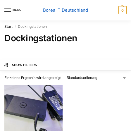
Borea IT Deutschland
MENU
0
Start
Dockingstationen
/
Dockingstationen
SHOW FILTERS
Einzelnes Ergebnis wird angezeigt